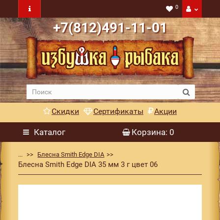
0
+7(812)491-11-01
Скидки
Сертификаты
Акции
Каталог
Корзина
: 0
...
Блесна Smith Edge DIA
Блесна Smith Edge DIA 35 мм 3 г цвет 06