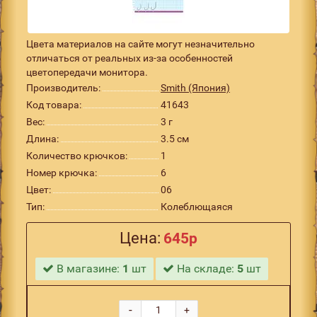
Цвета материалов на сайте могут незначительно
отличаться от реальных из-за особенностей
цветопередачи монитора.
Производитель:
Smith (Япония)
Код товара:
41643
Вес:
3 г
Длина:
3.5 см
Количество крючков:
1
Номер крючка:
6
Цвет:
06
Тип:
Колеблющаяся
Цена:
645р
В магазине:
1
шт
На складе:
5
шт
-
+