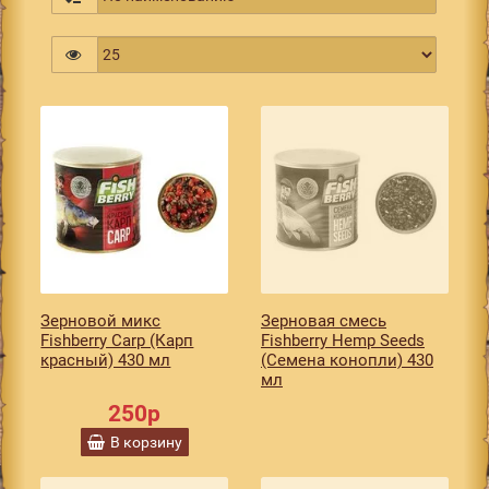
Зерновой микс
Зерновая смесь
Fishberry Carp (Карп
Fishberry Hemp Seeds
красный) 430 мл
(Семена конопли) 430
мл
250р
В корзину