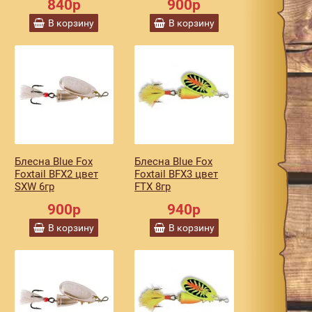
840р
900р
В корзину
В корзину
Блесна Blue Fox
Блесна Blue Fox
Foxtail BFX2 цвет
Foxtail BFX3 цвет
SXW 6гр
FTX 8гр
900р
940р
В корзину
В корзину