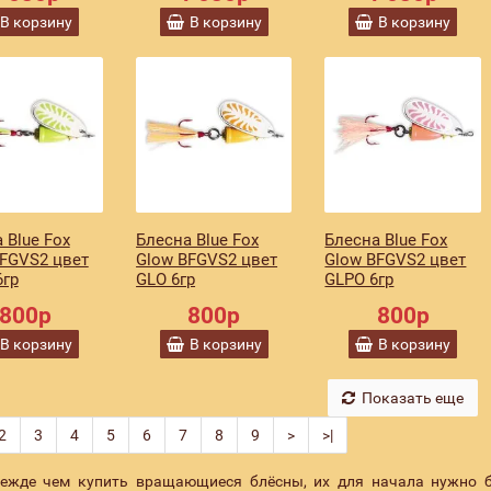
В корзину
В корзину
В корзину
 Blue Fox
Блесна Blue Fox
Блесна Blue Fox
BFGVS2 цвет
Glow BFGVS2 цвет
Glow BFGVS2 цвет
6гр
GLO 6гр
GLPO 6гр
800р
800р
800р
В корзину
В корзину
В корзину
Показать еще
2
3
4
5
6
7
8
9
>
>|
ежде чем купить вращающиеся блёсны, их для начала нужно б