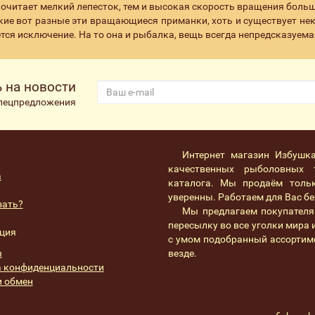
очитает мелкий лепесток, тем и высокая скорость вращения больше 
кие вот разные эти вращающиеся приманки, хоть и существует нека
тся исключение. На то она и рыбалка, вещь всегда непредсказуема
 на новости
спецпредложения
Интернет магазин Избушк
качественных рыболовных 
а
каталога. Мы продаём толь
уверенны. Работаем для Вас без
зать?
Мы предлагаем покупателя
пересылку во все уголки мира
ция
с умом подобранный ассортим
ы
везде.
 конфиденциальности
и обмен