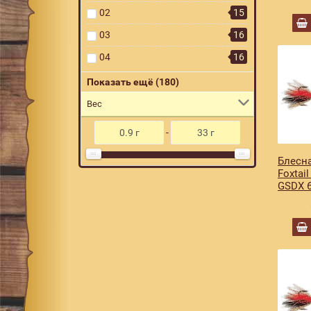
02
15
03
16
04
16
04K
2
Показать ещё (180)
05
16
Вес
06
13
-
07
11
Блесна
08
13
Foxtai
GSDX 6
09
1
10
7
11
8
12
11
13
10
14
10