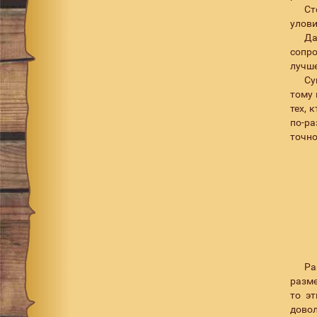
Ст
CCW
1
улови
CFR
5
Да
сопро
CGCB
5
лучше
Су
Cherry
1
тому 
CHFR
4
тех, 
по-ра
CK
2
точно
CLN
6
COOU
5
Copper
32
Copper/Black dots
3
Copper/Black fly
4
Copper/Chartreuse
2
Ра
разме
Copper/Orange
5
то э
Copper/Red
4
дово