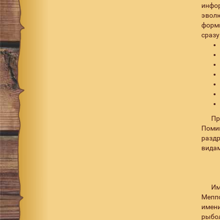
инфо
Black/Red fly
4
эвол
Black/Silver/Red
3
формы
сразу
Black/Yellow
9
Blue/Silver
3
Brown
1
BS
6
BSCTU
4
Пр
BSPTU
4
Поми
BT
4
раздр
видам
BYR
5
BYY
6
C
13
Им
Меппс
CB
4
имен
CBRF
3
рыбол