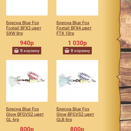
Блесна Blue Fox
Блесна Blue Fox
Foxtail BFX3 цвет
Foxtail BFX4 цвет
SXW 8гр
FTX 10гр
940р
1 030р
В корзину
В корзину
Блесна Blue Fox
Блесна Blue Fox
Glow BFGVS2 цвет
Glow BFGVS2 цвет
GL 6гр
GLB 6гр
800р
800р