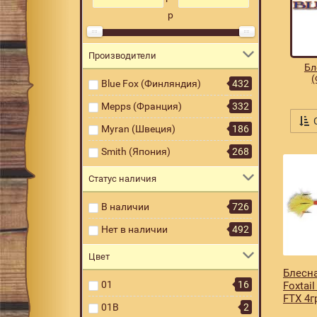
р
Производители
Бл
Blue Fox (Финляндия)
432
Mepps (Франция)
332
С
Myran (Швеция)
186
Smith (Япония)
268
Статус наличия
В наличии
726
Нет в наличии
492
Цвет
Блесна
01
16
Foxtai
FTX 4г
01B
2