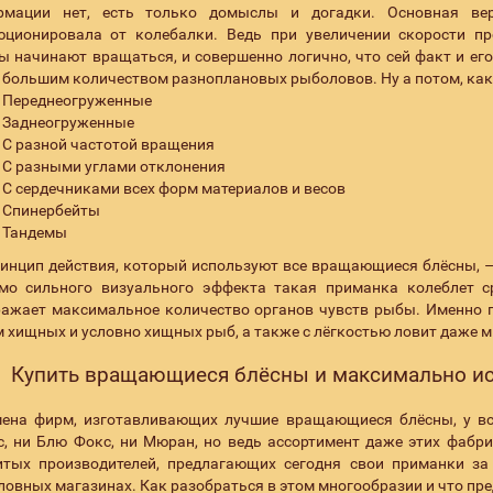
рмации нет, есть только домыслы и догадки. Основная вер
юционировала от колебалки. Ведь при увеличении скорости п
 начинают вращаться, и совершенно логично, что сей факт и ег
 большим количеством разноплановых рыболовов. Ну а потом, как 
Переднеогруженные
Заднеогруженные
С разной частотой вращения
С разными углами отклонения
С сердечниками всех форм материалов и весов
Спинербейты
Тандемы
инцип действия, который используют все вращающиеся блёсны, –
мо сильного визуального эффекта такая приманка колеблет ср
ажает максимальное количество органов чувств рыбы. Именно п
 хищных и условно хищных рыб, а также с лёгкостью ловит даже 
Купить вращающиеся блёсны и максимально ис
ена фирм, изготавливающих лучшие вращающиеся блёсны, у все
, ни Блю Фокс, ни Мюран, но ведь ассортимент даже этих фабри
итых производителей, предлагающих сегодня свои приманки за
овных магазинах. Как разобраться в этом многообразии и что пр