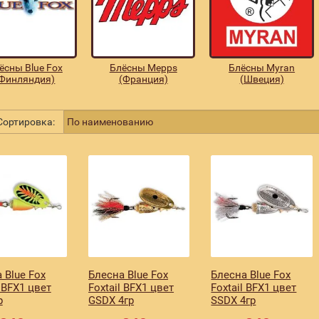
ёсны Blue Fox
Блёсны Mepps
Блёсны Myran
(Финляндия)
(Франция)
(Швеция)
ортировка:
 Blue Fox
Блесна Blue Fox
Блесна Blue Fox
l BFX1 цвет
Foxtail BFX1 цвет
Foxtail BFX1 цвет
р
GSDX 4гр
SSDX 4гр