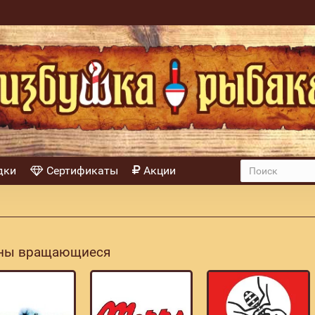
дки
Сертификаты
Акции
ны вращающиеся