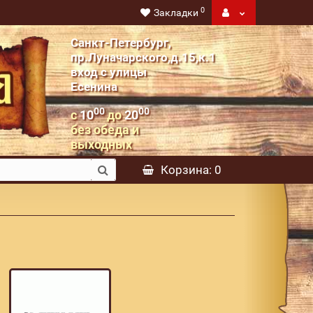
0
Закладки
Санкт-Петербург,
пр.Луначарского,д.15,к.1
вход с улицы
Есенина
00
00
с
10
до
20
без обеда и
выходных
Корзина
: 0