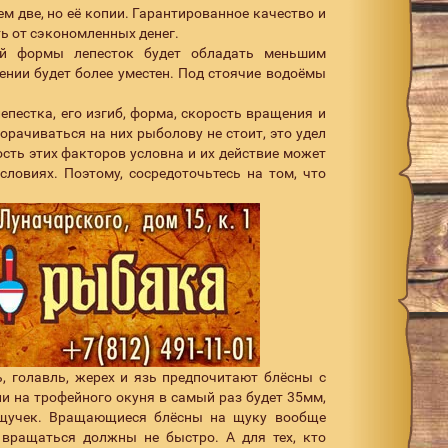
ем две, но её копии. Гарантированное качество и
ь от сэкономленных денег.
ой формы лепесток будет обладать меньшим
чении будет более уместен. Под стоячие водоёмы
епестка, его изгиб, форма, скорость вращения и
морачиваться на них рыболову не стоит, это удел
ность этих факторов условна и их действие может
ловиях. Поэтому, сосредоточьтесь на том, что
, голавль, жерех и язь предпочитают блёсны с
ли на трофейного окуня в самый раз будет 35мм,
 щучек. Вращающиеся блёсны на щуку вообще
вращаться должны не быстро. А для тех, кто