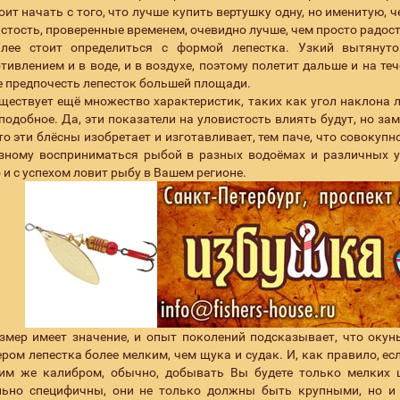
оит начать с того, что лучше купить вертушку одну, но именитую, ч
стость, проверенные временем, очевидно лучше, чем просто радост
лее стоит определиться с формой лепестка. Узкий вытянут
тивлением и в воде, и в воздухе, поэтому полетит дальше и на те
 предпочесть лепесток большей площади.
ществует ещё множество характеристик, таких как угол наклона л
подобное. Да, эти показатели на уловистость влиять будут, но за
кто эти блёсны изобретает и изготавливает, тем паче, что совокуп
зному восприниматься рыбой в разных водоёмах и различных ус
 и с успехом ловит рыбу в Вашем регионе.
змер имеет значение, и опыт поколений подсказывает, что окунь
ром лепестка более мелким, чем щука и судак. И, как правило, ес
тим же калибром, обычно, добывать Вы будете только мелких
льно специфичны, они не только должны быть крупными, но и 