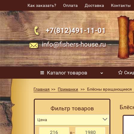
Как заказать?
Оплата
Доставка
Контакты
+7(812)491-11-01
info@fishers-house.ru
Каталог
товаров
Ски
Главная
Приманки
Блёсны вращающиеся
Блёс
Фильтр товаров
Цена
р -