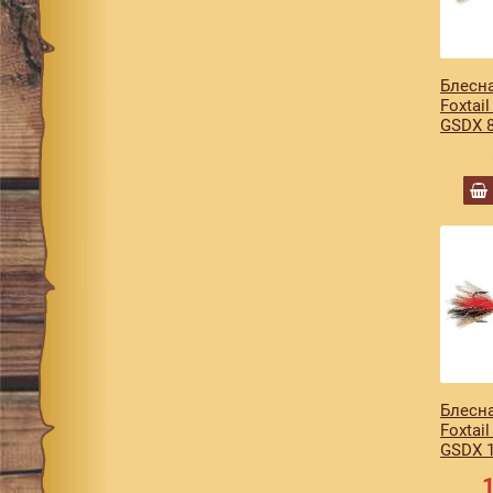
15
9
15B
1
Блесна
15S
1
Foxtai
GSDX 8
16
10
17
10
18
10
19
7
20
7
21
8
22
9
23
10
24
4
Блесна
Foxtai
25
5
GSDX 1
26
2