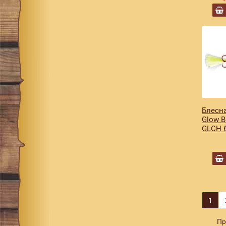
27
4
28
4
B
2
BCH
4
BCHB
4
BCYR
2
BFBR
2
Блесна
Glow 
BFR
12
GLCH 
BL
5
Black
19
Black/Black fly
2
Black/Chartreuse
6
1
Black/Green/Gold
1
Black/Orange
10
Пр