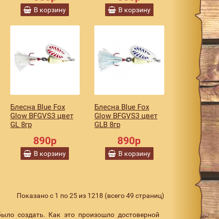
В корзину
В корзину
Блесна Blue Fox
Блесна Blue Fox
Glow BFGVS3 цвет
Glow BFGVS3 цвет
GL 8гр
GLB 8гр
890р
890р
В корзину
В корзину
Показано с 1 по 25 из 1218 (всего 49 страниц)
ыло создать. Как это произошло достоверной