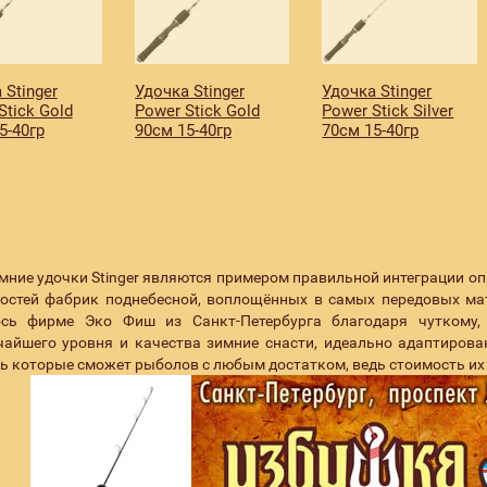
 Stinger
Удочка Stinger
Удочка Stinger
Stick Gold
Power Stick Gold
Power Stick Silver
5-40гр
90см 15-40гр
70см 15-40гр
мние удочки Stinger являются примером правильной интеграции о
стей фабрик поднебесной, воплощённых в самых передовых мате
ось фирме Эко Фиш из Санкт-Петербурга благодаря чуткому, 
айшего уровня и качества зимние снасти, идеально адаптирова
ь которые сможет рыболов с любым достатком, ведь стоимость их