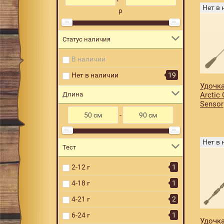
Нет в
р
Статус наличия
В наличии
Нет в наличии
19
Удочка
Длина
Arctic 
Sensor
-
Нет в
Тест
2-12 г
1
4-18 г
1
4-21 г
2
6-24 г
1
Удочка