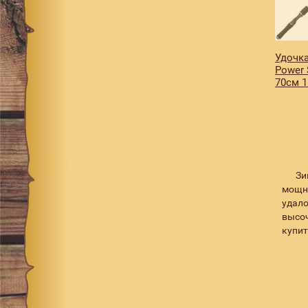
Удочка
Power 
70см 1
Зи
мощно
удал
высоч
купит