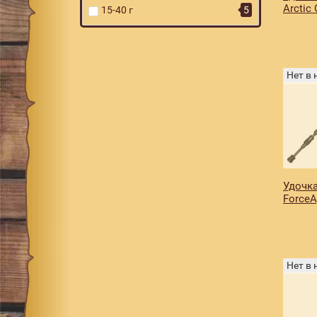
Arctic
15-40 г
5
Нет в
Удочка
Force
Нет в