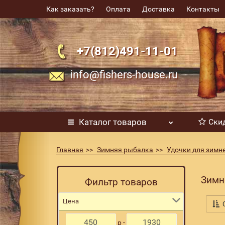
Как заказать?
Оплата
Доставка
Контакты
+7(812)491-11-01
info@fishers-house.ru
Каталог
товаров
Ски
Главная
Зимняя рыбалка
Удочки для зимн
Зимни
Фильтр товаров
Цена
С
р -