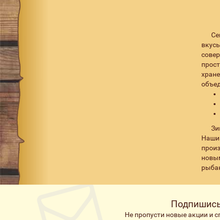
Се
вкус
совер
прост
хране
объед
Зи
Наши
прои
новы
рыбак
Подпишись
Не пропусти новые акции и 