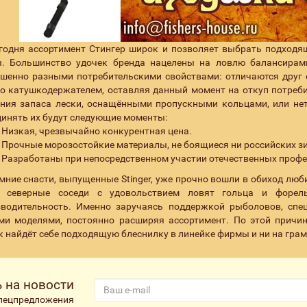
годня ассортимент Стингер широк и позволяет выбрать подходя
ы. Большинство удочек бренда нацелены на ловлю балансирам
шенно разными потребительскими свойствами: отличаются друг 
о катушкодержателем, оставляя данный момент на откуп потреб
ния запаса лески, оснащёнными пропускными кольцами, или нет,
инять их будут следующие моменты:
Низкая, чрезвычайно конкурентная цена.
Прочные морозостойкие материалы, не боящиеся ни российских зи
Разработаны при непосредственном участии отечественных профе
мние снасти, выпущенные Stinger, уже прочно вошли в обиход люб
 северные соседи с удовольствием ловят гольца и форель
зводительность. Именно заручаясь поддержкой рыболовов, сп
ми моделями, постоянно расширяя ассортимент. По этой причи
 найдёт себе подходящую блеснилку в линейке фирмы и ни на грам
 на новости
спецпредложения