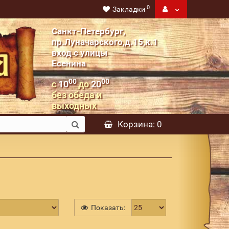
0
Закладки
Санкт-Петербург,
пр.Луначарского,д.15,к.1
вход с улицы
Есенина
00
00
с
10
до
20
без обеда и
выходных
Корзина
: 0
Показать: