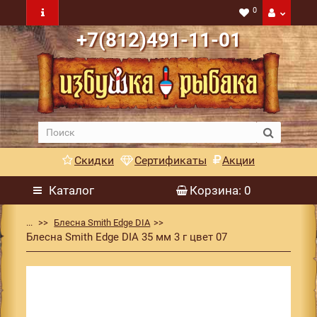
0
+7(812)491-11-01
Скидки
Сертификаты
Акции
Каталог
Корзина
: 0
...
Блесна Smith Edge DIA
Блесна Smith Edge DIA 35 мм 3 г цвет 07