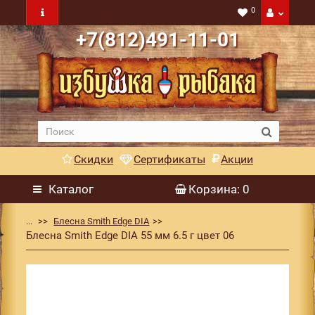
0
+7(812)491-11-01
Скидки
Сертификаты
Акции
Каталог
Корзина
: 0
...
Блесна Smith Edge DIA
Блесна Smith Edge DIA 55 мм 6.5 г цвет 06