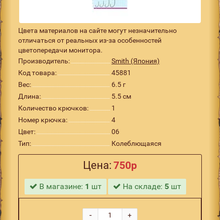
Цвета материалов на сайте могут незначительно
отличаться от реальных из-за особенностей
цветопередачи монитора.
Производитель:
Smith (Япония)
Код товара:
45881
Вес:
6.5 г
Длина:
5.5 см
Количество крючков:
1
Номер крючка:
4
Цвет:
06
Тип:
Колеблющаяся
Цена:
750р
В магазине:
1
шт
На складе:
5
шт
-
+