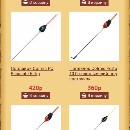
В корзину
В корзину
Поплавок Colmic PO
Поплавок Colmic Porto
Passante 6.0гр
10.0гр скользящий под
светлячок
420р
360р
В корзину
В корзину