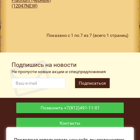
Platinum (чёрные)
(12047NEW)
Показано с 1 по 7 из 7 (всего 1 страниц)
Подпишись на новости
Не пропусти новые акции и спецпредложения
Подписаться
Позвонить +7(812)491-11-01
Контакты
Приложение
Продолжая использовать наш сайт, вы соглашаетесь