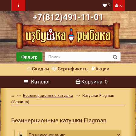
0
+7(812)491-11-01
Фильтр
Скидки
Сертификаты
Акции
Каталог
Корзина
: 0
...
Безынерционные катушки
Катушки Flagman
(Украина)
Безинерционные катушки Flagman