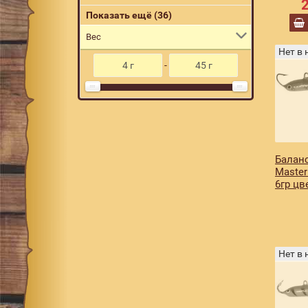
017
3
Показать ещё (36)
031
4
Вес
Нет в
032
2
-
044
1
045
1
046
5
048
1
Баланс
049
5
Master
6гр цв
050
2
052
1
055
3
Нет в
058
1
063
3
064
2