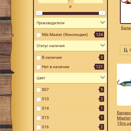
р
Производители
Бала
Nils Master (Финляндия)
124
Статус наличия
С
В наличии
3
Нет в наличии
121
Цвет
007
5
010
2
014
1
Баланс
015
1
Master
15гр ц
016
2