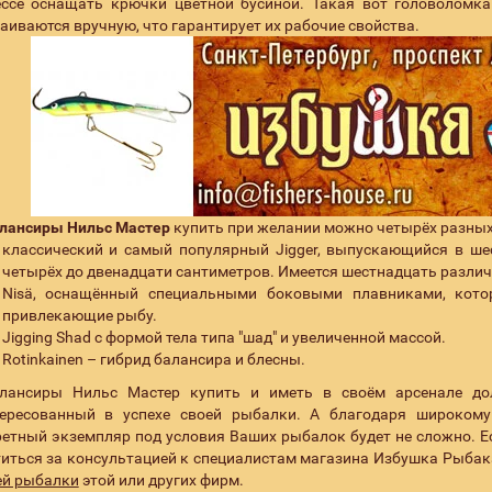
ссе оснащать крючки цветной бусиной. Такая вот головоломка
аиваются вручную, что гарантирует их рабочие свойства.
лансиры Нильс Мастер
купить при желании можно четырёх разных
классический и самый популярный Jigger, выпускающийся в ше
четырёх до двенадцати сантиметров. Имеется шестнадцать различ
Nisä, оснащённый специальными боковыми плавниками, кото
привлекающие рыбу.
Jigging Shad с формой тела типа "шад" и увеличенной массой.
Rotinkainen – гибрид балансира и блесны.
лансиры Нильс Мастер купить и иметь в своём арсенале до
тересованный в успехе своей рыбалки. А благодаря широкому
етный экземпляр под условия Ваших рыбалок будет не сложно. Ес
иться за консультацией к специалистам магазина Избушка Рыбак
ей рыбалки
этой или других фирм.