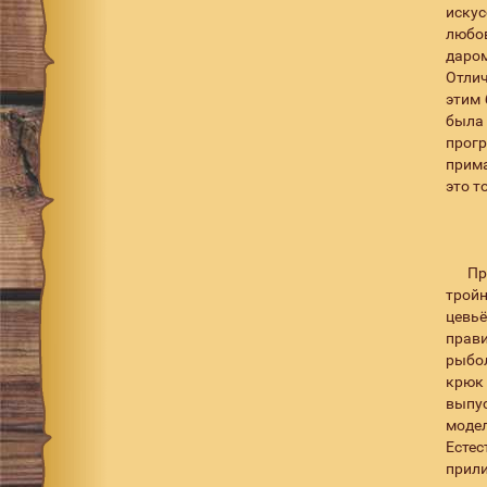
искус
любо
даром
Отли
этим 
была 
прог
прима
это т
Пр
тройн
цевьё
прави
рыбол
крюк 
выпус
модел
Есте
прили