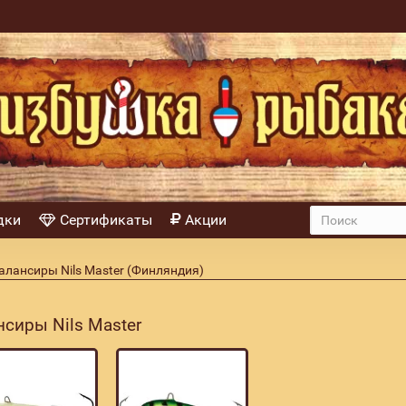
дки
Сертификаты
Акции
алансиры Nils Master (Финляндия)
нсиры Nils Master