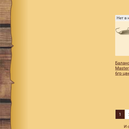
167
3
168
6
Нет в
169
6
170
6
171
5
172
3
173
1
Баланс
Master
174
4
6гр цв
1
И 