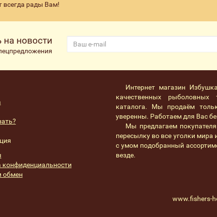
т всегда рады Вам!
 на новости
спецпредложения
Интернет магазин Избушк
качественных рыболовных 
а
каталога. Мы продаём толь
уверенны. Работаем для Вас без
зать?
Мы предлагаем покупателя
пересылку во все уголки мира
ция
с умом подобранный ассортим
ы
везде.
 конфиденциальности
и обмен
www.fishers-