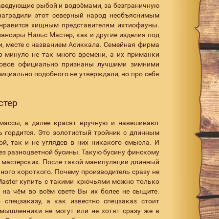
заведующие рыбой и водоёмами, за безграничную
наградили этот северный народ необъяснимым
онравится хищным представителям ихтиофауны.
ансиры Нильс Мастер, как и другие изделия под
и, месте с названием Асиккала. Семейная фирма
р минуло не так много времени, а их приманки
оловов официально признаны лучшими зимними
ициально подобного не утверждали, но про себя
стер
массы, а далее красят вручную и навешивают
ь гордится. Это золотистый тройник с длинным
, так и не углядев в них никакого смысла. И
без разноцветной бусины. Такую бусину финскому
х мастерских. После такой манипуляции длинный
ного короткого. Почему производитель сразу не
Master купить с такими крючьями можно только
е на чём во всём свете Вы их более не сыщите.
 спецзаказу, а как известно спецзаказ стоит
омышленники не могут или не хотят сразу же в