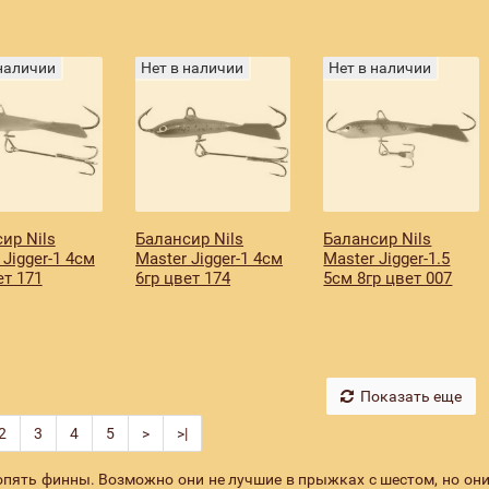
 наличии
Нет в наличии
Нет в наличии
ир Nils
Балансир Nils
Балансир Nils
 Jigger-1 4см
Master Jigger-1 4см
Master Jigger-1.5
ет 171
6гр цвет 174
5см 8гр цвет 007
Показать еще
2
3
4
5
>
>|
опять финны. Возможно они не лучшие в прыжках с шестом, но он