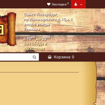
0
Закладки
Санкт-Петербург,
пр.Луначарского,д.15,к.1
вход с улицы
Есенина
00
00
с
10
до
20
без обеда и
выходных
Корзина
: 0