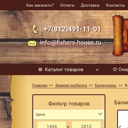
Как заказать?
Оплата
Доставка
Контакты
+7(812)491-11-01
info@fishers-house.ru
Каталог
товаров
Ски
Главная
Зимняя рыбалка
Балансиры
Б
Бала
Фильтр товаров
Цена
р -