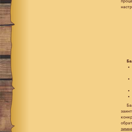
проце
настр
Ба
Ба
заин
конкр
обрат
зимн