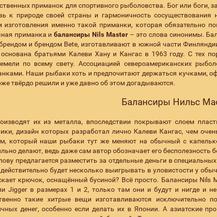
ственных приманок для спортивного рыболовства. Бог или боги, 
вь к природе своей страны и гармоничность сосуществования 
 изготовления именно такой приманки, которая обязательно п
чная приманка и
балансиры Nils Master
– это слова синонимы. Бал
брендом и брендом Bete, изготавливают в южной части Финлянди
основана братьями Калеви Хану и Кангас в 1963 году. С тех по
ремели по всему свету. Ассоциацией североамериканских рыб
нками. Наши рыбаки хоть и предпочитают держаться кучками, оф
оже твёрдо решили и уже давно об этом догадываются.
Балансиры Нильс Ма
оизводят их из металла, впоследствии покрывают слоем пласт
ики, дизайн которых разработал лично Калеви Кангас, чем очен
м, который наши рыбаки тут же меняют на обычный с капелькой
льно делают, ведь даже сам автор обозначает его бесполезность 
ову предлагается разместить за отдельные деньги в специальны
действительно будет несколько выигрывать в уловистости у обыч
кает крючок, оснащённый бусиной? Всё просто. Балансиры Nils 
и Jigger в размерах 1 и 2, только там они и будут и нигде и н
ственно такие хитрые вещи изготавливаются исключительно по
чных денег, особенно если делать их в Японии. А азиатские пр