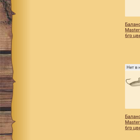
080
5
082
2
Баланс
083
2
Master
6гр цв
084
6
085
6
086
1
087
3
Нет в
088
1
089
2
090
3
092
2
093
4
Баланс
Master
094
2
6гр цв
095
6