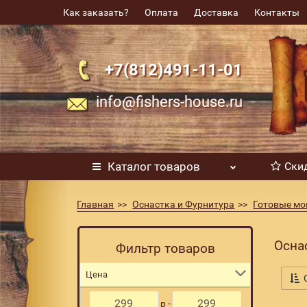
Как заказать?
Оплата
Доставка
Контакты
+7(812)491-11-01
info@fishers-house.ru
Каталог
товаров
Ски
Главная
Оснастка и Фурнитура
Готовые мо
Осна
Фильтр товаров
Цена
С
р -