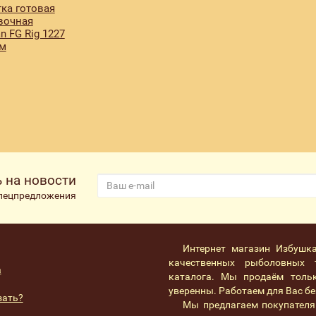
ка готовая
вочная
n FG Rig 1227
7м
 на новости
спецпредложения
Интернет магазин Избушк
качественных рыболовных 
а
каталога. Мы продаём толь
уверенны. Работаем для Вас без
зать?
Мы предлагаем покупателя