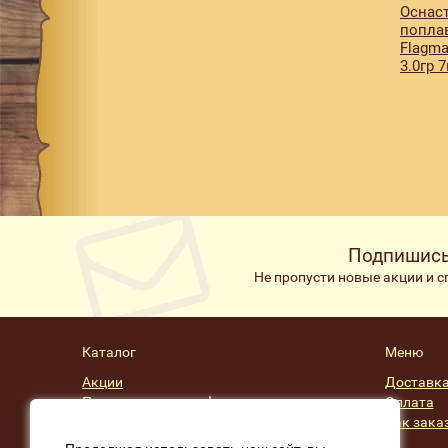
Оснаст
попла
Flagma
3.0гр 
Подпишись
Не пропусти новые акции и 
Каталог
Меню
Акции
Доставк
Подарочные сертификаты
Оплата
Скидки
Как зака
Производители