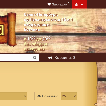
0
Закладки
Санкт-Петербург,
пр.Луначарского,д.15,к.1
вход с улицы
Есенина
00
00
с
10
до
20
без обеда и
выходных
Корзина
: 0
Показать: