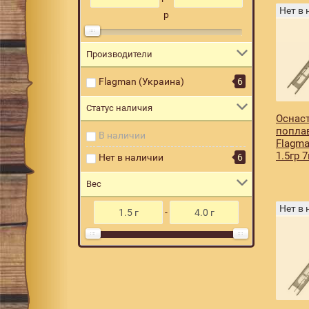
Нет в
р
Производители
Flagman (Украина)
6
Статус наличия
Оснаст
попла
В наличии
Flagma
1.5гр 
Нет в наличии
6
Вес
Нет в
-