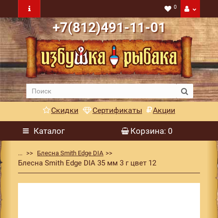
0
+7(812)491-11-01
Скидки
Сертификаты
Акции
Каталог
Корзина
: 0
...
Блесна Smith Edge DIA
Блесна Smith Edge DIA 35 мм 3 г цвет 12