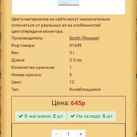
Цвета материалов на сайте могут незначительно
отличаться от реальных из-за особенностей
цветопередачи монитора.
Производитель:
Smith (Япония)
Код товара:
41649
Вес:
3 г
Длина:
3.5 см
Количество крючков:
1
Номер крючка:
6
Цвет:
12
Тип:
Колеблющаяся
Цена:
645р
В магазине:
2
шт
На складе:
5
шт
-
+