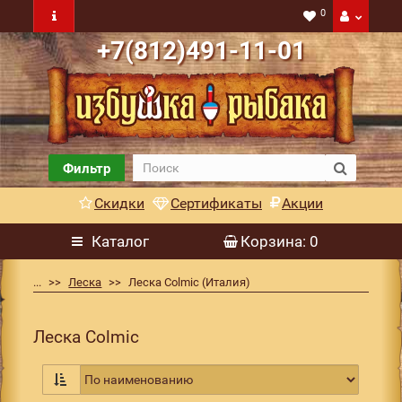
0
+7(812)491-11-01
Фильтр
Скидки
Сертификаты
Акции
Каталог
Корзина
: 0
...
Леска
Леска Colmic (Италия)
Леска Colmic