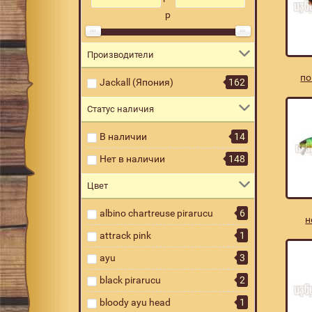
р
Производители
по
Jackall (Япония)
162
Статус наличия
В наличии
14
Нет в наличии
148
Цвет
albino chartreuse pirarucu
6
н
attrack pink
1
ayu
3
black pirarucu
2
bloody ayu head
1