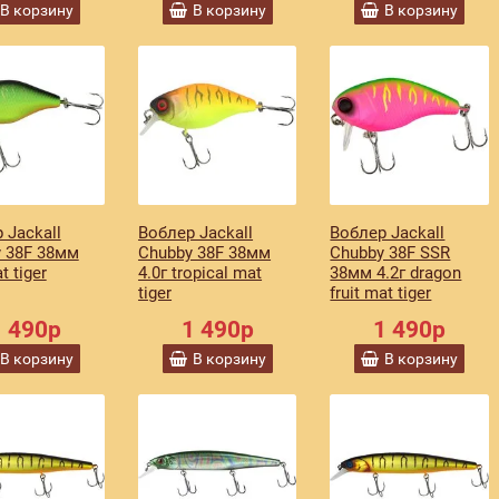
В корзину
В корзину
В корзину
 Jackall
Воблер Jackall
Воблер Jackall
 38F 38мм
Chubby 38F 38мм
Chubby 38F SSR
t tiger
4.0г tropical mat
38мм 4.2г dragon
tiger
fruit mat tiger
1 490р
1 490р
1 490р
В корзину
В корзину
В корзину