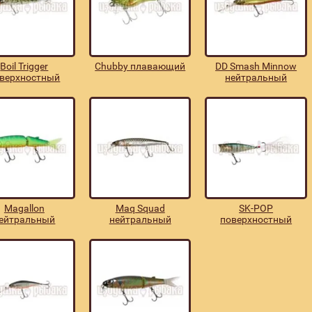
Boil Trigger
Chubby плавающий
DD Smash Minnow
верхностный
нейтральный
Magallon
Maq Squad
SK-POP
ейтральный
нейтральный
поверхностный