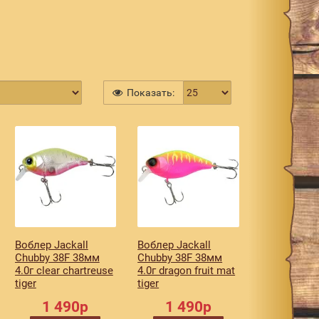
Показать:
Воблер Jackall
Воблер Jackall
Chubby 38F 38мм
Chubby 38F 38мм
4.0г clear chartreuse
4.0г dragon fruit mat
tiger
tiger
1 490р
1 490р