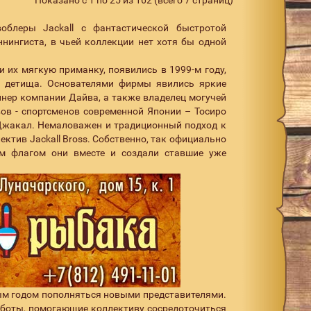
Показано с 1 по 25 из 162 (всего 7 страниц)
блеры Jackall с фантастической быстротой
ннингиста, в чьей коллекции нет хотя бы одной
их мягкую приманку, появились в 1999-м году,
и детища. Основателями фирмы явились яркие
нер компании Дайва, а также владелец могучей
в - спортсменов современной Японии – Тосиро
 Джакал. Немаловажен и традиционный подход к
ктив Jackall Bross. Собственно, так официально
им флагом они вместе и создали ставшие уже
дым годом пополняться новыми представителями.
боты, помогающие коллективу сосредоточиться