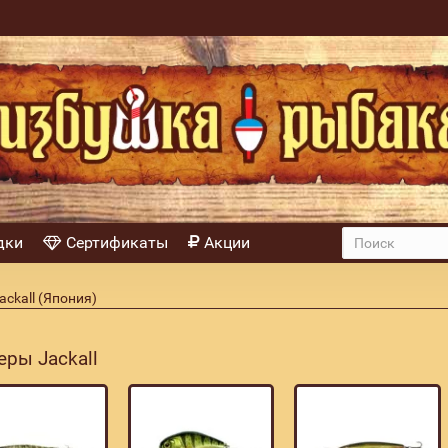
дки
Сертификаты
Акции
ckall (Япония)
еры Jackall