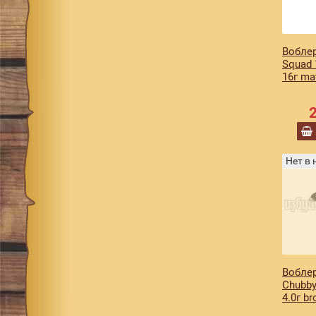
hl silver & black
hl silver red head
2
Воблер
is blue gill
1
Squad
16г mat
is ghost ayu
1
iwana
1
kameyama pro blue
1
kisyu ayu
1
Нет в
ko ayu
1
koayu
1
lime pirarucu
1
mat black
1
mat chartreuse
1
Воблер
mat gold tiger
2
Chubby
4.0г br
mat pink
1