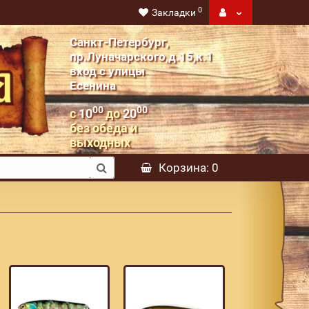
0
Закладки
Санкт-Петербург,
пр.Луначарского,д.15,к.1
вход с улицы
Есенина
00
00
с
10
до
20
без обеда и
выходных
Корзина
: 0