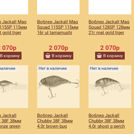
 Jackall Maq
Воблер Jackall Maq
Воблер Jackall Maq
 115SP 115мм
Squad 115SP 115мм
Squad 128SP 128мм
 gold tiger
16г ul tamamushi
21г mat gold tiger
2 070р
2 070р
2 070р
В корзину
В корзину
В корзину
 наличии
Нет в наличии
Нет в наличии
 Jackall
Воблер Jackall
Воблер Jackall
 38F 38мм
Chubby 38F 38мм
Chubby 38F 38мм
onze green
4.0г brown bug
4.0г ghost g perch