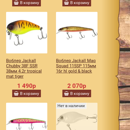
В корзину
В корзину
Воблер Jackall
Воблер Jackall Maq
Chubby 38F SSR
Squad 115SP 115мм
38мм 4.2г tropical
16г hl gold & black
mat tiger
1 490р
2 070р
В корзину
В корзину
Нет в наличии