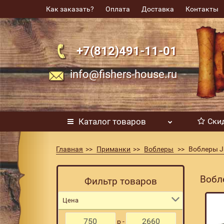
Как заказать?
Оплата
Доставка
Контакты
+7(812)491-11-01
info@fishers-house.ru
Каталог
товаров
Ски
Главная
Приманки
Воблеры
Воблеры Ja
Вобл
Фильтр товаров
Цена
р -