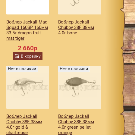
Воблер Jackall Maq
Воблер Jackall
Squad 160SP 160мм
Chubby 38F 38мм
33.5г dragon fruit
4.0г bone
mat tiger
2 660р
В корзину
Нет в наличии
Нет в наличии
Воблер Jackall
Воблер Jackall
Chubby 38F 38мм
Chubby 38F 38мм
4.0г gold &
4.0г green pellet
chartreuse
orange