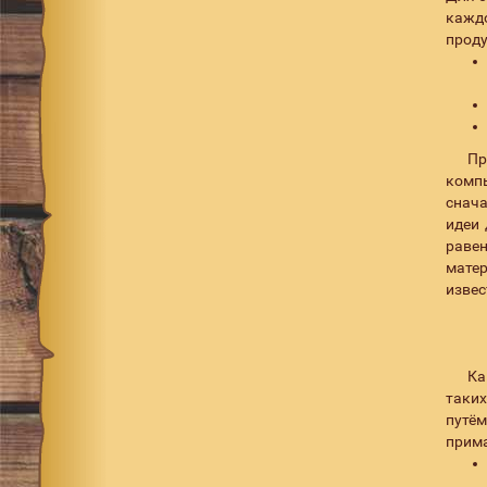
кажд
ul tamamushi
2
проду
uv matt silver tiger
2
wakasagi
1
yk cassis orange
1
Пр
yk half & half
компь
yk red eye
1
снача
идеи 
раве
матер
извес
Ка
таких
путём
прима