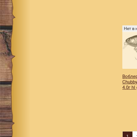
mat tiger
12
matt tiger
3
natural shad
1
Нет в
nf ayu
1
noike gill
8
oikawa
4
oikawa male
1
pearl ayu
1
Воблер
Chubby
pearl red head
1
4.0г hl
peony
1
pink
1
rt ayu
2
rt ghost ayu
1
rt ghost oikawa
1
1