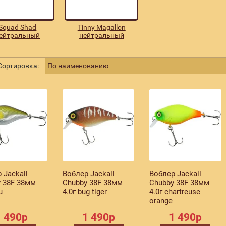
Squad Shad
Tinny Magallon
ейтральный
нейтральный
ортировка:
 Jackall
Воблер Jackall
Воблер Jackall
 38F 38мм
Chubby 38F 38мм
Chubby 38F 38мм
u
4.0г bug tiger
4.0г chartreuse
orange
1 490р
1 490р
1 490р