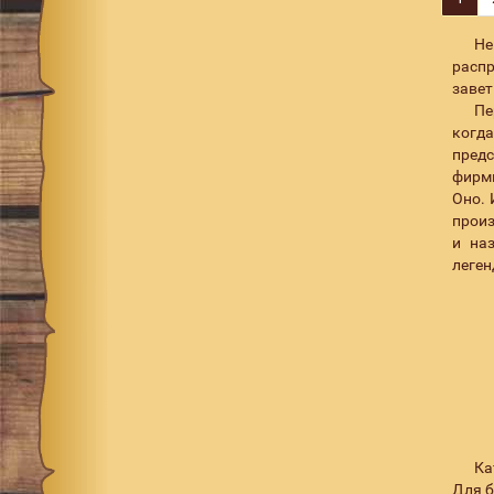
rt mirror wakasagi
1
Не
rt oikawa
3
распр
завет
rt snake head
2
Пе
rt ugui
2
когд
предс
rt wakasagi
2
фирмы
school wakasagi
1
Оно. 
произ
sexy pink
1
и на
леген
shibu silver oikawa
1
shirasu
1
shrimp boil
1
skeleton lime
1
th hot orange
1
tonosama
1
Ка
tropical mat tiger
3
Для б