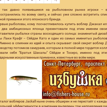
 так давно появившиеся на рыболовном рынке игроки – во
остранились по всему свету, и сейчас уже сложно встретить спи
ной приманки этого японского бренда.
рвые рыболовы, кому посчастливилось купить воблер Джакал или 
а два амбициозных японца презентовали под этим именем сво
тавители рыбалки страны восходящего солнца: знаменитый дизай
 Лаки Крафт – Сёйдзи Като и один из самых именитых рыболово
Именно в слиянии их идей и опыта скрывает свой секрет воблер
водству потомков самураев, которым в полной мере гордится колле
звали себя "Братья Шакалы" Сёйдзи и Тосиро, именно под эт
дарными искусственные приманки, известные во всём мире.
талог воблеров Jackall ныне очень обширен и не перестаёт с каж
ольшей эффективности в компании выделены три направления ра