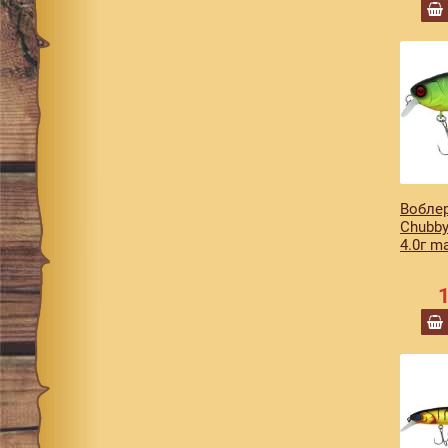
ghost g perch
1
ghost oikawa
1
ghost wakasagi
1
gold & chartreuse
green pellet orange
1
hl ayu
2
Воблер
hl bass
1
Chubby
hl bloody silver & black
4.0г ma
hl blue gill
2
hl bronze blue pike
3
hl gold & black
hl hasu
3
hl mat roach
1
hl shad
2