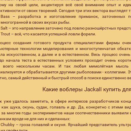
ому на своей цели, акцентируя всё своё внимание опыт и иде
ктивности от своих творений. Сегодня три этих вектора выглядят т
Bass – разработка и изготовление приманок, заточенных 
многогранной в своих вкусах рыбы.
Salt – это направление заточено под ловлю разношёрстных предс
Trout – всё, что касается успешной ловли форели.
оцесс создания готового продукта специалистами фирмы очень
ютерные технологии моделирования и многоступенчатая обкатк
ла искусственном, а далее и в естественном. Весь процесс оче
до начала теста в естественных условиях проходит очень коро
н всего нескольким часам. И так любая мимолётная мысль 
иализуется и обрабатывается другими рыболовами - коллегами. Эт
тно, самый действенный и быстрый способ в поиске единственно в
Какие воблеры Jackall купить дл
к уже удалось заметить, в сфере интересов разработчиков конц
 как щука, окунь, судак, голавль и др. Да, конкретно с этими
 за многие годы экспериментов наши соотечественники выявили
нкам вроде не для них и сделанных:
Chubby – гроза голавлей и окуня. Ярчайший представитель ульт
на своём пути.