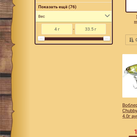
blue back tiger
1
Показать ещё (76)
bone
1
Вес
н
bronze green
1
-
brown bug
1
С
bug tiger
1
chartreuse back glitter
1
chartreuse orange
1
cicada a
1
clear chartreuse tiger
1
cotton shad
1
dragon fruit mat tiger
7
Воблер
Chubby
fire tiger
2
4.0г ay
gb ayu
1
ghost ayu
5