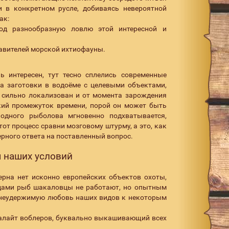
и в конкретном русле, добиваясь невероятной
ак:
под разнообразную ловлю этой интересной и
тавителей морской ихтиофауны.
 интересен, тут тесно сплелись современные
а заготовки в водоёме с целевыми объектами,
нь сильно локализован и от момента зарождения
ткий промежуток времени, порой он может быть
одного рыболова мгновенно подхватывается,
от процесс сравни мозговому штурму, а это, как
ерного ответа на поставленный вопрос.
я наших условий
ерна нет исконно европейских объектов охоты,
 видами рыб шакаловцы не работают, но опытным
 неудержимую любовь наших видов к некоторым
ралайт воблеров, буквально выкашивающий всех