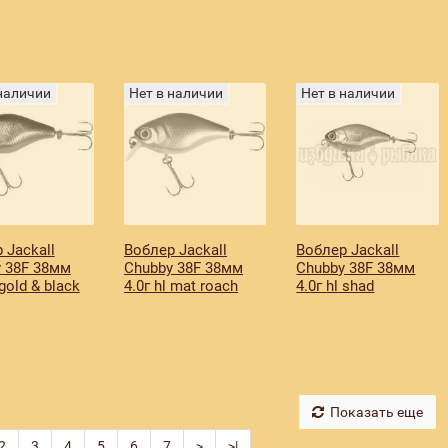
 наличии
Нет в наличии
Нет в наличии
 Jackall
Воблер Jackall
Воблер Jackall
 38F 38мм
Chubby 38F 38мм
Chubby 38F 38мм
 gold & black
4.0г hl mat roach
4.0г hl shad
Показать еще
2
3
4
5
6
7
>
>|