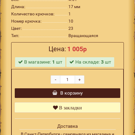
Длина:
17 мм
Количество крючков:
1
Номер крючка:
10
Цвет:
23
Тип:
Вращающаяся
Цена:
1 005р
В магазине:
1
шт
На складе:
3
шт
-
+
В корзину
В закладки
Доставка
В Санкт-Петербурге - самовывоз из магазина и