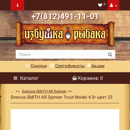
0
+7(812)491-11-01
Скидки
Сертификаты
Акции
Каталог
Корзина
: 0
...
Блесна SMITH AR Spinner
Блесна SMITH AR Spinner Trout Model 4.5г цвет 23