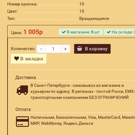
Номер крючка:
10
Цвет:
15
Тип:
Вращающаяся
1 005р
В магазине:
5
шт
На складе:
Цена:
-
В корзину
Количество:
+
В закладки
Доставка
В Санкт-Петербурге - самовывоз из магазина и
курьером по адресу. В регионах - почтой Росси, EMS 
транспортными компаниями БЕЗ ОГРАНИЧЕНИЙ
Оплата
Наличными, Безналичными, Visa, MasterCard, Maestr
МИР, WebMoney, Яндекс.Деньги