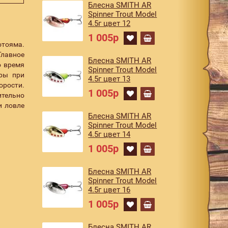
Блесна SMITH AR
Spinner Trout Model
4.5г цвет 12
1 005р
отояма.
Главное
Блесна SMITH AR
о время
Spinner Trout Model
гры при
4.5г цвет 13
орости.
1 005р
ительно
и ловле
Блесна SMITH AR
Spinner Trout Model
4.5г цвет 14
1 005р
Блесна SMITH AR
Spinner Trout Model
4.5г цвет 16
1 005р
Блесна SMITH AR