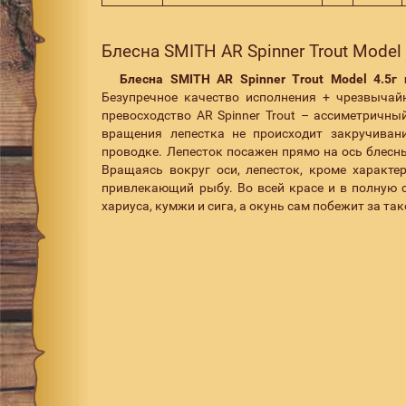
Блесна SMITH AR Spinner Trout Model 
Блесна SMITH AR Spinner Trout Model 4.5г 
Безупречное качество исполнения + чрезвычайн
превосходство AR Spinner Trout – ассиметричны
вращения лепестка не происходит закручивани
проводке. Лепесток посажен прямо на ось блесн
Вращаясь вокруг оси, лепесток, кроме характ
привлекающий рыбу. Во всей красе и в полную с
хариуса, кумжи и сига, а окунь сам побежит за та