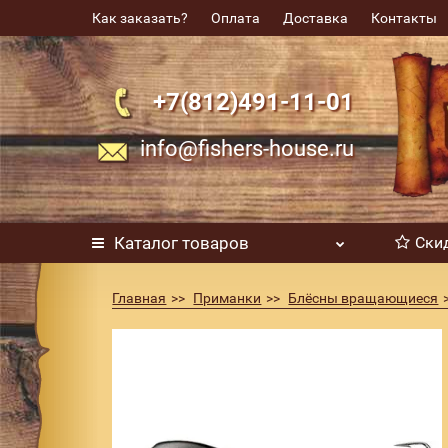
Как заказать?
Оплата
Доставка
Контакты
+7(812)491-11-01
info@fishers-house.ru
Каталог
товаров
Ски
Главная
Приманки
Блёсны вращающиеся
Блесна SMITH AR Spinner Trout Model 4.5г