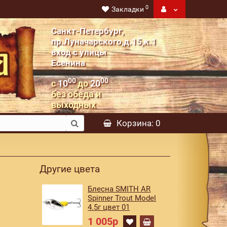
0
Закладки
Санкт-Петербург,
пр.Луначарского,д.15,к.1
вход с улицы
Есенина
00
00
с
10
до
20
без обеда и
выходных
Корзина
: 0
Другие цвета
Блесна SMITH AR
Spinner Trout Model
4.5г цвет 01
1 005р