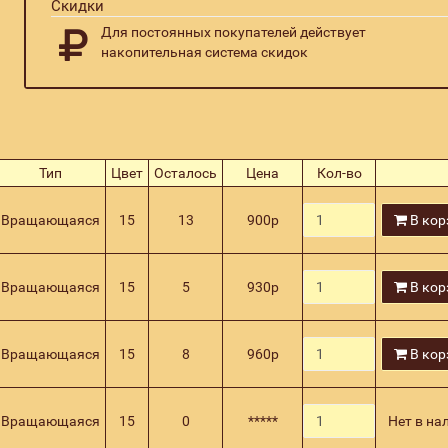
Скидки
Для постоянных покупателей действует
накопительная система скидок
Тип
Цвет
Осталось
Цена
Кол-во
Вращающаяся
15
13
900
р
В кор
Вращающаяся
15
5
930
р
В кор
Вращающаяся
15
8
960
р
В кор
Вращающаяся
15
0
*****
Нет в на