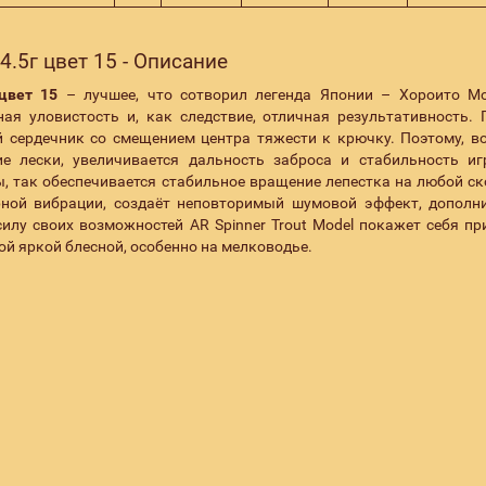
4.5г цвет 15 - Описание
цвет 15
– лучшее, что сотворил легенда Японии – Хороито М
ая уловистость и, как следствие, отличная результативность. 
й сердечник со смещением центра тяжести к крючку. Поэтому, в
е лески, увеличивается дальность заброса и стабильность и
ы, так обеспечивается стабильное вращение лепестка на любой ск
ерной вибрации, создаёт неповторимый шумовой эффект, дополн
илу своих возможностей AR Spinner Trout Model покажет себя пр
кой яркой блесной, особенно на мелководье.