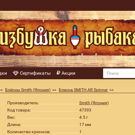
дки
Сертификаты
Акции
Блёсны Smith (Япония)
Блесна SMITH AR Spinner
 цвет 15
Производитель:
Smith (Япония)
Код товара:
47393
Вес:
4.5 г
Длина:
17 мм
Количество крючков:
1