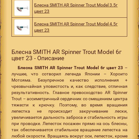
Блесна SMITH AR Spinner Trout Model 3.5г
цвет 23
Блесна SMITH AR Spinner Trout Model 4.5г
цвет 23
Блесна SMITH AR Spinner Trout Model 6г
цвет 23 - Описание
Блесна SMITH AR Spinner Trout Model 6г цвет 23
–
лучшее, что сотворил легенда Японии – Хороито
Мотояма. Безупречное качество исполнения +
чрезвычайная уловистость и, как следствие, отличная
результативность. Главное превосходство AR Spinner
Trout – ассиметричный сердечник со смещением центра
тяжести к крючку. Поэтому, во время вращения
лепестка не происходит закручивание лески,
увеличивается дальность заброса и стабильность игры
при проводке. Лепесток посажен прямо на ось блесны,
так обеспечивается стабильное вращение лепестка на
любой скорости. Вращаясь вокруг оси, лепесток, кроме