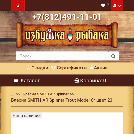
0
+7(812)491-11-01
Скидки
Сертификаты
Акции
Каталог
Корзина
: 0
...
Блесна SMITH AR Spinner
Блесна SMITH AR Spinner Trout Model 6г цвет 23
Нет в наличии