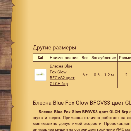
Другие размеры
Наименование
Вес
Заглубление
Разм
Блесна Blue
Fox Glow
6 г
0.6 – 1.2 м
2
BFGVS2 цвет
GLCH 6гр
Блесна Blue Fox Glow BFGVS3 цвет G
Блесна Blue Fox Glow BFGVS3 цвет GLCH 8гр
с
щука и жерех. Приманка отлично работает на л
минимально допустимой скорости. Провокацион
анимацией мушки на острейшем тройнике VMC маги