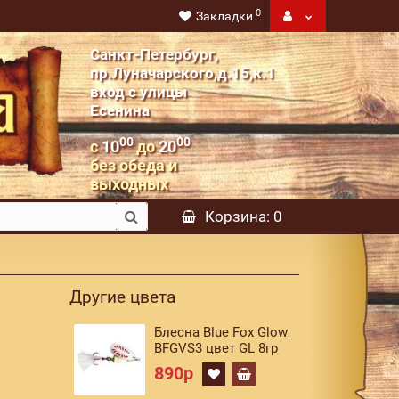
0
Закладки
Санкт-Петербург,
пр.Луначарского,д.15,к.1
вход с улицы
Есенина
00
00
с
10
до
20
без обеда и
выходных
Корзина
: 0
Другие цвета
Блесна Blue Fox Glow
BFGVS3 цвет GL 8гр
890р