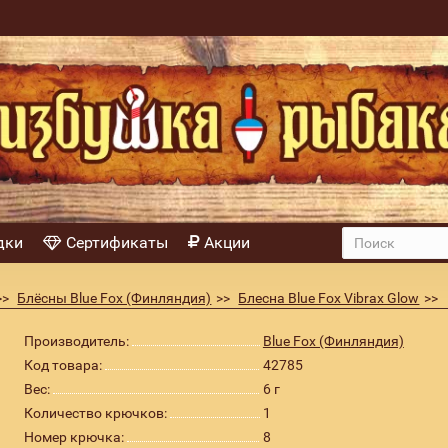
дки
Сертификаты
Акции
Блёсны Blue Fox (Финляндия)
Блесна Blue Fox Vibrax Glow
6гр
Производитель:
Blue Fox (Финляндия)
Код товара:
42785
Вес:
6 г
Количество крючков:
1
Номер крючка:
8