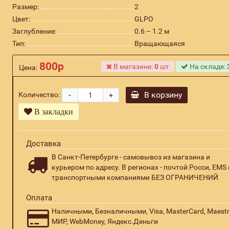
Размер:
2
Цвет:
GLPO
Заглубление:
0.6 – 1.2 м
Тип:
Вращающаяся
800р
В магазине:
0
шт
На складе:
Цена:
-
В корзину
Количество:
+
В закладки
Доставка
В Санкт-Петербурге - самовывоз из магазина и
курьером по адресу. В регионах - почтой Росси, EMS 
транспортными компаниями БЕЗ ОГРАНИЧЕНИЙ
Оплата
Наличными, Безналичными, Visa, MasterCard, Maestr
МИР, WebMoney, Яндекс.Деньги