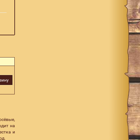
зину
осёвые,
одит на
естка и
од.