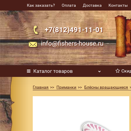
Как заказать?
Оплата
Доставка
Контакты
+7(812)491-11-01
info@fishers-house.ru
Каталог
товаров
Ски
Главная
Приманки
Блёсны вращающиеся
Блесна Blue Fox Glow BFGVS2 цвет GLPO 