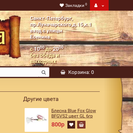
0
Закладки
Санкт-Петербург,
пр.Луначарского,д.15,к.1
вход с улицы
Есенина
00
00
с
10
до
20
без обеда и
выходных
Корзина
: 0
Другие цвета
Блесна Blue Fox Glow
BFGVS2 цвет GL 6гр
800р