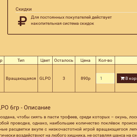
Скидки
Для постоянных покупателей действует
накопительная система скидок
ер
Тип
Цвет
Осталось
Цена
Кол-во
Вращающаяся
GLPO
3
890
р
В кор
LPO 6гр - Описание
оздана, чтобы сиять в пасти трофеев, среди которых – окунь, лос
юбой проводке, однако, наибольшее количество поклёвок происх
ные расцветки вкупе с низкочастотной игрой вращающегося леп
чески воздействуют на любого хищника, не оставляя шанса на сх