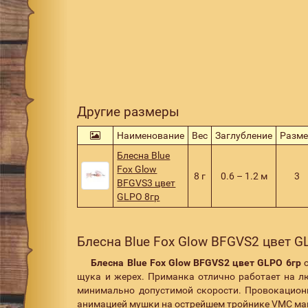
Другие размеры
Наименование
Вес
Заглубление
Разм
Блесна Blue
Fox Glow
8 г
0.6 – 1.2 м
3
BFGVS3 цвет
GLPO 8гр
Блесна Blue Fox Glow BFGVS2 цвет G
Блесна Blue Fox Glow BFGVS2 цвет GLPO 6гр
с
щука и жерех. Приманка отлично работает на л
минимально допустимой скорости. Провокацион
анимацией мушки на острейшем тройнике VMC маги