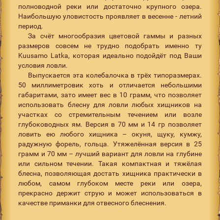
полноводной реки или достаточно крупного озера.
Наибольшую уловистость проявляет в весенне - летний
период.
За счёт многообразия цветовой гаммы и разных
размеров совсем не трудно подобрать именно ту
Kuusamo Latka, которая идеально подойдёт под Ваши
условия ловли.
Выпускается эта колебалочка в трёх типоразмерах.
50 миллиметровик хоть и отличается небольшими
габаритами, зато имеет вес в 10 грамм, что позволяет
использовать блесну для ловли любых хищников на
участках со стремительным течением или возле
глубоководных ям. Версия в 70 мм и 14 гр позволяет
ловить ею любого хищника – окуня, щуку, кумжу,
радужную форель, гольца. Утяжелённая версия в 25
грамм и 70 мм – лучший вариант для ловли на глубине
или сильном течении. Такая компактная и тяжёлая
блесна, позволяющая достать хищника практически в
любом, самом глубоком месте реки или озера,
прекрасно держит струю и может использоваться в
качестве приманки для отвесного блеснения.