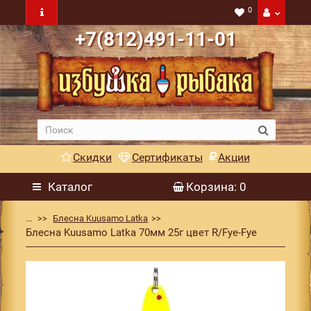
0
+7(812)491-11-01
Скидки
Сертификаты
Акции
Каталог
Корзина
: 0
...
Блесна Kuusamo Latka
Блесна Kuusamo Latka 70мм 25г цвет R/Fye-Fye