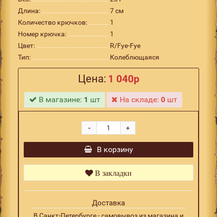
Длина:
7 см
Количество крючков:
1
Номер крючка:
1
Цвет:
R/Fye-Fye
Тип:
Колеблющаяся
Цена:
1 040р
В магазине:
1
шт
На складе:
0
шт
-
+
В корзину
В закладки
Доставка
В Санкт-Петербурге - самовывоз из магазина и