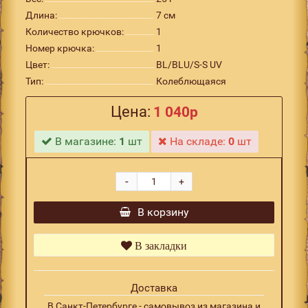
Длина:
7 см
Количество крючков:
1
Номер крючка:
1
Цвет:
BL/BLU/S-S UV
Тип:
Колеблющаяся
Цена:
1 040р
В магазине:
1
шт
На складе:
0
шт
-
+
В корзину
В закладки
Доставка
В Санкт-Петербурге - самовывоз из магазина и