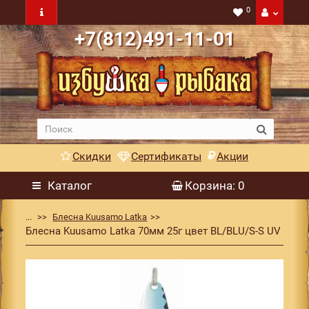
0
+7(812)491-11-01
Скидки
Сертификаты
Акции
Каталог
Корзина
: 0
...
Блесна Kuusamo Latka
Блесна Kuusamo Latka 70мм 25г цвет BL/BLU/S-S UV