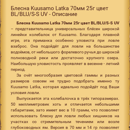
Блесна Kuusamo Latka 70мм 25г цвет
BL/BLU/S-S UV - Описание
Блесна Kuusamo Latka 70мм 25г цвет BL/BLU/S-S UV
– представительница универсальных блёсен широкой
линейки колебалок от Kuusamo. Благодаря плавной
игре, эта приманка особенно уловиста при ловле
взаброс. Она подойдёт для ловли на большинстве
водоёмов, от небольшого форелевого ручья до широкой
полноводной реки или достаточно крупного озера.
Наибольшую уловистость проявляет в весенне - летний
период.
За счёт многообразия цветовой гаммы и разных
размеров совсем не трудно подобрать именно ту
Kuusamo Latka, которая идеально подойдёт под Ваши
условия ловли.
Выпускается эта колебалочка в трёх типоразмерах.
50 миллиметровик хоть и отличается небольшими
габаритами, зато имеет вес в 10 грамм, что позволяет
использовать блесну для ловли любых хищников на
участках со стремительным течением или возле
глубоководных ям. Версия в 70 мм и 14 гр позволяет