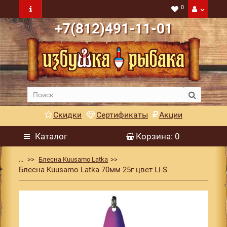
0
+7(812)491-11-01
Скидки
Сертификаты
Акции
Каталог
Корзина
: 0
...
Блесна Kuusamo Latka
Блесна Kuusamo Latka 70мм 25г цвет Li-S