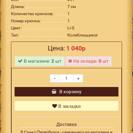
Длина:
7 см
Количество крючков:
1
Номер крючка:
1
Цвет:
Li-S
Тип:
Колеблющаяся
Цена:
1 040р
В магазине:
2
шт
На складе:
0
шт
-
+
В корзину
В закладки
Доставка
В Санкт-Петербурге - самовывоз из магазина и