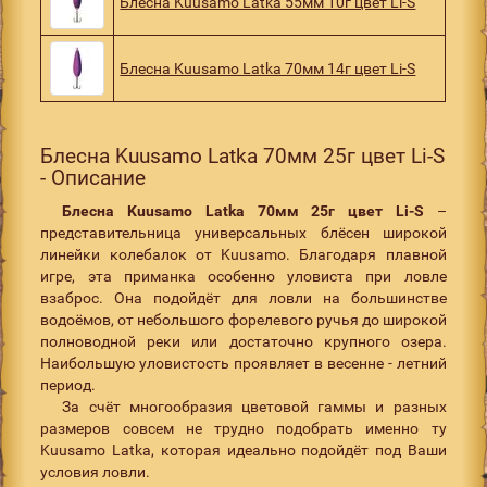
Блесна Kuusamo Latka 55мм 10г цвет Li-S
Блесна Kuusamo Latka 70мм 14г цвет Li-S
Блесна Kuusamo Latka 70мм 25г цвет Li-S
- Описание
Блесна Kuusamo Latka 70мм 25г цвет Li-S
–
представительница универсальных блёсен широкой
линейки колебалок от Kuusamo. Благодаря плавной
игре, эта приманка особенно уловиста при ловле
взаброс. Она подойдёт для ловли на большинстве
водоёмов, от небольшого форелевого ручья до широкой
полноводной реки или достаточно крупного озера.
Наибольшую уловистость проявляет в весенне - летний
период.
За счёт многообразия цветовой гаммы и разных
размеров совсем не трудно подобрать именно ту
Kuusamo Latka, которая идеально подойдёт под Ваши
условия ловли.