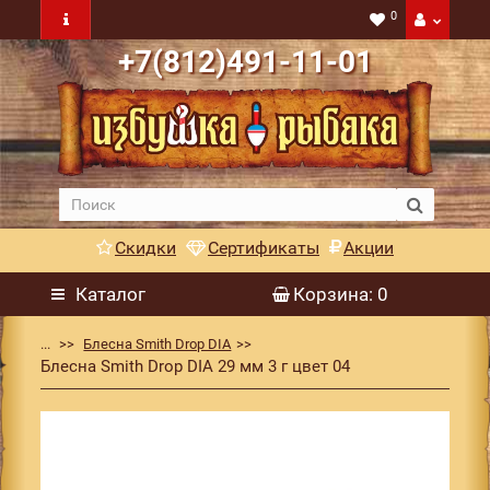
0
+7(812)491-11-01
Скидки
Сертификаты
Акции
Каталог
Корзина
: 0
...
Блесна Smith Drop DIA
Блесна Smith Drop DIA 29 мм 3 г цвет 04