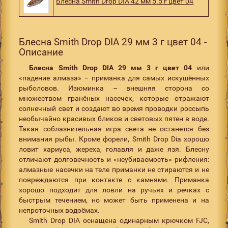
Блесна Smith Drop DIA 42 мм 5.5 г цвет 04
Блесна Smith Drop DIA 29 мм 3 г цвет 04 -
Описание
Блесна Smith Drop DIA 29 мм 3 г цвет 04
или
«падение алмаза» – приманка для самых искушённых
рыболовов. Изюминка – внешняя сторона со
множеством гранёных насечек, которые отражают
солнечный свет и создают во время проводки россыпь
необычайно красивых бликов и световых пятен в воде.
Такая соблазнительная игра света не останется без
внимания рыбы. Кроме форели, Smith Drop Dia хорошо
ловит хариуса, жереха, голавля и даже язя. Блесну
отличают долговечность и «неубиваемость» рифления:
алмазные насечки на теле приманки не стираются и не
повреждаются при контакте с камнями. Приманка
хорошо подходит для ловли на ручьях и речках с
быстрым течением, но может быть применена и на
непроточных водоёмах.
Smith Drop DIA оснащена одинарным крючком FJC,