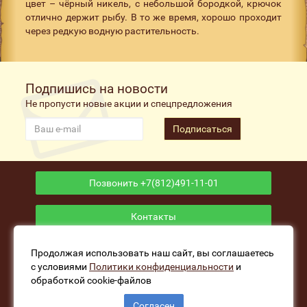
цвет – чёрный никель, с небольшой бородкой, крючок
отлично держит рыбу. В то же время, хорошо проходит
через редкую водную растительность.
Подпишись на новости
Не пропусти новые акции и спецпредложения
Подписаться
Позвонить +7(812)491-11-01
Контакты
Приложение
Продолжая использовать наш сайт, вы соглашаетесь
с условиями
Политики конфиденциальности
и
обработкой cookie-файлов
www.fishers-house.ru - Рыболовный магазин Избушка
Согласен