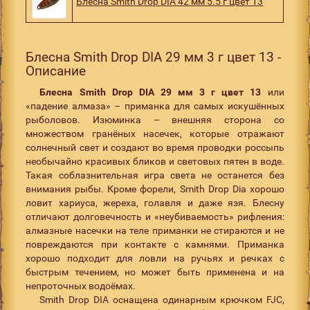
Блесна Smith Drop DIA 42 мм 5.5 г цвет 13
Блесна Smith Drop DIA 29 мм 3 г цвет 13 -
Описание
Блесна Smith Drop DIA 29 мм 3 г цвет 13
или
«падение алмаза» – приманка для самых искушённых
рыболовов. Изюминка – внешняя сторона со
множеством гранёных насечек, которые отражают
солнечный свет и создают во время проводки россыпь
необычайно красивых бликов и световых пятен в воде.
Такая соблазнительная игра света не останется без
внимания рыбы. Кроме форели, Smith Drop Dia хорошо
ловит хариуса, жереха, голавля и даже язя. Блесну
отличают долговечность и «неубиваемость» рифления:
алмазные насечки на теле приманки не стираются и не
повреждаются при контакте с камнями. Приманка
хорошо подходит для ловли на ручьях и речках с
быстрым течением, но может быть применена и на
непроточных водоёмах.
Smith Drop DIA оснащена одинарным крючком FJC,