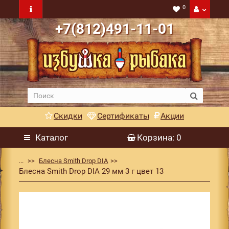
0
+7(812)491-11-01
Скидки
Сертификаты
Акции
Каталог
Корзина
: 0
...
Блесна Smith Drop DIA
Блесна Smith Drop DIA 29 мм 3 г цвет 13