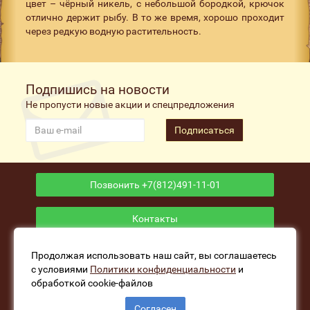
цвет – чёрный никель, с небольшой бородкой, крючок
отлично держит рыбу. В то же время, хорошо проходит
через редкую водную растительность.
Подпишись на новости
Не пропусти новые акции и спецпредложения
Подписаться
Позвонить +7(812)491-11-01
Контакты
Приложение
Продолжая использовать наш сайт, вы соглашаетесь
с условиями
Политики конфиденциальности
и
обработкой cookie-файлов
www.fishers-house.ru - Рыболовный магазин Избушка
Согласен