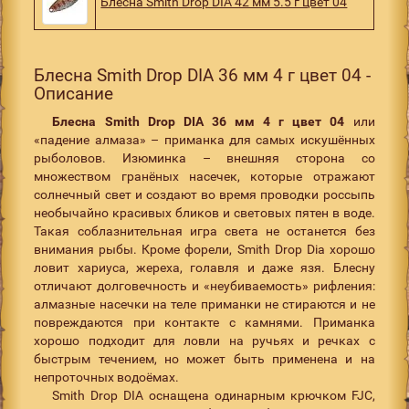
Блесна Smith Drop DIA 42 мм 5.5 г цвет 04
Блесна Smith Drop DIA 36 мм 4 г цвет 04 -
Описание
Блесна Smith Drop DIA 36 мм 4 г цвет 04
или
«падение алмаза» – приманка для самых искушённых
рыболовов. Изюминка – внешняя сторона со
множеством гранёных насечек, которые отражают
солнечный свет и создают во время проводки россыпь
необычайно красивых бликов и световых пятен в воде.
Такая соблазнительная игра света не останется без
внимания рыбы. Кроме форели, Smith Drop Dia хорошо
ловит хариуса, жереха, голавля и даже язя. Блесну
отличают долговечность и «неубиваемость» рифления:
алмазные насечки на теле приманки не стираются и не
повреждаются при контакте с камнями. Приманка
хорошо подходит для ловли на ручьях и речках с
быстрым течением, но может быть применена и на
непроточных водоёмах.
Smith Drop DIA оснащена одинарным крючком FJC,