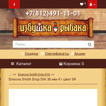
0
+7(812)491-11-01
Скидки
Сертификаты
Акции
Каталог
Корзина
: 0
...
Блесна Smith Drop DIA
Блесна Smith Drop DIA 36 мм 4 г цвет 04