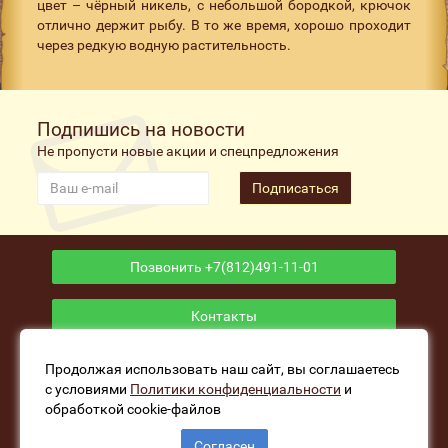
цвет – чёрный никель, с небольшой бородкой, крючок
отлично держит рыбу. В то же время, хорошо проходит
через редкую водную растительность.
Подпишись на новости
Не пропусти новые акции и спецпредложения
Подписаться
Позвонить +7(812)491-11-01
Контакты
Приложение
Продолжая использовать наш сайт, вы соглашаетесь
с условиями
Политики конфиденциальности
и
обработкой cookie-файлов
www.fishers-house.ru - Рыболовный магазин Избушка
Согласен