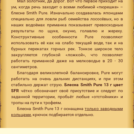
Мал золотник, да дорог. Вот что первое приходит на
ум, когда речь заходит о всеми любимой «пюрешке» –
блесне Smith Pure. Изначально создавалась японцами
специально для ловли рыб семейства лососёвых, но в
наших водоёмах приманка показывает превосходные
результаты по щуке, окуню, голавлю и жереху.
Конструктивные особенности Pure позволяют
использовать её как на слабо текущей воде, так и на
бурных перекатах горных рек. Тонкое широкое тело
закругляется глубокой «ложкой», что позволяет
работать приманкой даже на мелководье в 20 - 30
сантиметров.
Благодаря великолепной балансировке, Pure могут
работать на очень дальних дистанциях, и при этом
стабильно держат струю.
Блесна Smith Pure 13 г цвет
SFR
чётко обозначает своё присутствие и следует по
заданной территории, пробьёт любые «отстойники» и
тропы на пути к трофеям.
Блесна Smith Pure 13 г оснащена
только заводными
кольцами
, крючок подбирается отдельно.