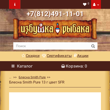
0
+7(812)491-11-01
Скидки
Сертификаты
Акции
Каталог
Корзина
: 0
...
Блесна Smith Pure
Блесна Smith Pure 13 г цвет SFR