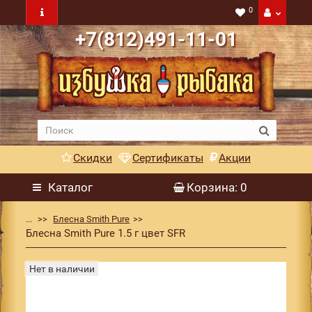
0
+7(812)491-11-01
Скидки
Сертификаты
Акции
Каталог
Корзина
: 0
...
Блесна Smith Pure
Блесна Smith Pure 1.5 г цвет SFR
Нет в наличии