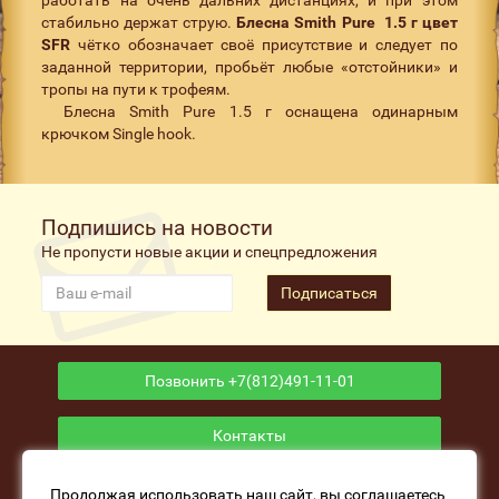
стабильно держат струю.
Блесна Smith Pure 1.5 г цвет
SFR
чётко обозначает своё присутствие и следует по
заданной территории, пробьёт любые «отстойники» и
тропы на пути к трофеям.
Блесна Smith Pure 1.5 г оснащена одинарным
крючком Single hook.
Подпишись на новости
Не пропусти новые акции и спецпредложения
Подписаться
Позвонить +7(812)491-11-01
Контакты
Приложение
Продолжая использовать наш сайт, вы соглашаетесь