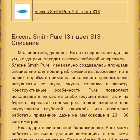
Блесна Smith Pure 9.5 г цвет S13
Блесна Smith Pure 13 г цвет S13 -
Описание
Мал золотник, да дорог. Вот что первое приходит на
ум, когда речь заходит о всеми любимой «пюрешке» –
блесне Smith Pure. Изначально создавалась японцами
специально для ловли рыб семейства лососёвых, но в
наших водоёмах приманка показывает превосходные
результаты по щуке, окуню, голавлю и жереху.
Конструктивные особенности Pure позволяют
использовать её как на слабо текущей воде, так и на
бурных перекатах горных рек. Тонкое широкое тело
закругляется глубокой «ложкой», что позволяет
работать приманкой даже на мелководье в 20 - 30
сантиметров.
Благодаря великолепной балансировке, Pure могут
работать на очень дальних дистанциях, и при этом
стабильно держат струю.
Блесна Smith Pure 13 г цвет