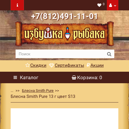
0
+7(812)491-11-01
Скидки
Сертификаты
Акции
Каталог
Корзина
: 0
...
Блесна Smith Pure
Блесна Smith Pure 13 г цвет S13