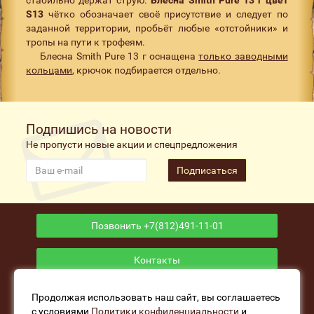
S13
чётко обозначает своё присутствие и следует по
заданной территории, пробьёт любые «отстойники» и
тропы на пути к трофеям.
Блесна Smith Pure 13 г оснащена
только заводными
кольцами
, крючок подбирается отдельно.
Подпишись на новости
Не пропусти новые акции и спецпредложения
Подписаться
Позвонить +7(812)491-11-01
Контакты
Приложение
Продолжая использовать наш сайт, вы соглашаетесь
с условиями
Политики конфиденциальности
и