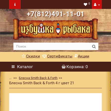
0
+7(812)491-11-01
Скидки
Сертификаты
Акции
Каталог
Корзина
: 0
...
Блесна Smith Back & Forth
Блесна Smith Back & Forth 4 г цвет 21