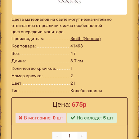
Цвета материалов на сайте могут незначительно
отличаться от реальных из-за особенностей
цветопередачи монитора.
Производитель:
Smith (Япония)
Код товара:
41498
Вес:
4 г
Длина:
3.7 см
Количество крючков:
1
Номер крючка:
2
Цвет:
21
Тип:
Колеблющаяся
Цена:
675р
В магазине:
0
шт
На складе:
5
шт
-
+