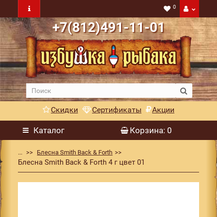
0
+7(812)491-11-01
Скидки
Сертификаты
Акции
Каталог
Корзина
: 0
...
Блесна Smith Back & Forth
Блесна Smith Back & Forth 4 г цвет 01