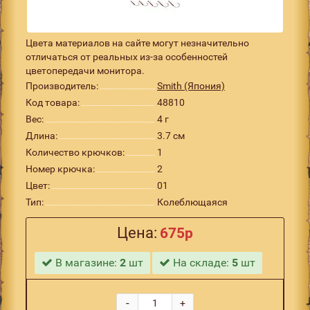
Цвета материалов на сайте могут незначительно
отличаться от реальных из-за особенностей
цветопередачи монитора.
Производитель:
Smith (Япония)
Код товара:
48810
Вес:
4 г
Длина:
3.7 см
Количество крючков:
1
Номер крючка:
2
Цвет:
01
Тип:
Колеблющаяся
Цена:
675р
В магазине:
2
шт
На складе:
5
шт
-
+