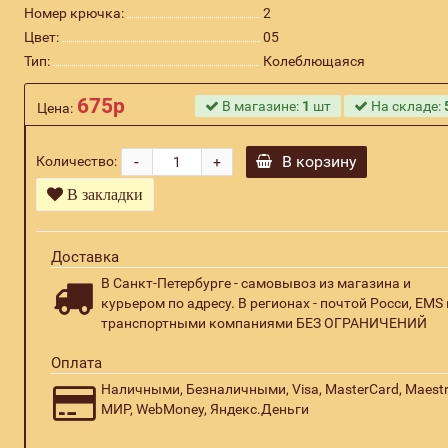
Номер крючка:
2
Цвет:
05
Тип:
Колеблющаяся
675р
В магазине:
1
шт
На складе:
Цена:
-
В корзину
Количество:
+
В закладки
Доставка
В Санкт-Петербурге - самовывоз из магазина и
курьером по адресу. В регионах - почтой Росси, EMS 
транспортными компаниями БЕЗ ОГРАНИЧЕНИЙ
Оплата
Наличными, Безналичными, Visa, MasterCard, Maestr
МИР, WebMoney, Яндекс.Деньги