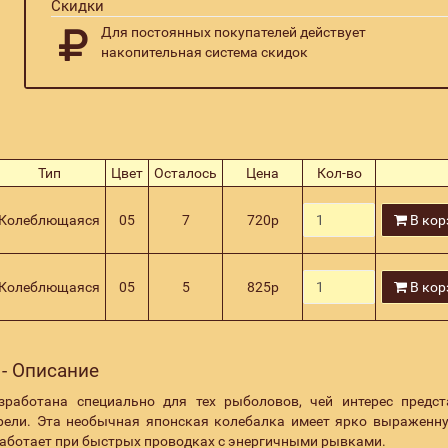
Скидки
Для постоянных покупателей действует
накопительная система скидок
Тип
Цвет
Осталось
Цена
Кол-во
Колеблющаяся
05
7
720
р
В кор
Колеблющаяся
05
5
825
р
В кор
 - Описание
зработана специально для тех рыболовов, чей интерес предс
рели. Эта необычная японская колебалка имеет ярко выраженну
работает при быстрых проводках с энергичными рывками.