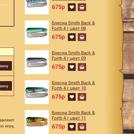
675р
Блесна Smith Back &
Forth 4 г цвет 08
675р
Блесна Smith Back &
Forth 4 г цвет 09
675р
зину
Блесна Smith Back &
зину
Forth 4 г цвет 10
675р
Блесна Smith Back &
Forth 4 г цвет 11
тавляют
675р
ю игру,