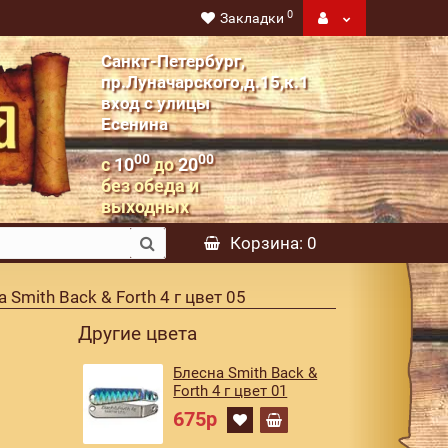
0
Закладки
Санкт-Петербург,
пр.Луначарского,д.15,к.1
вход с улицы
Есенина
00
00
с
10
до
20
без обеда и
выходных
Корзина
: 0
 Smith Back & Forth 4 г цвет 05
Другие цвета
Блесна Smith Back &
Forth 4 г цвет 01
675р