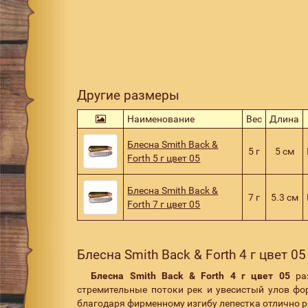
Другие размеры
Наименование
Вес
Длина
Блесна Smith Back &
5 г
5 см
Forth 5 г цвет 05
Блесна Smith Back &
7 г
5.3 см
Forth 7 г цвет 05
Блесна Smith Back & Forth 4 г цвет 05
Блесна Smith Back & Forth 4 г цвет 05
ра
стремительные потоки рек и увесистый улов фо
благодаря фирменному изгибу лепестка отлично 