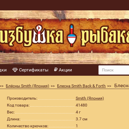
дки
Сертификаты
Акции
Блесна
Блёсны Smith (Япония)
Блесна Smith Back & Forth
Производитель:
Smith (Япония)
Код товара:
41480
Вес:
4 г
Длина:
3.7 см
Количество крючков:
1