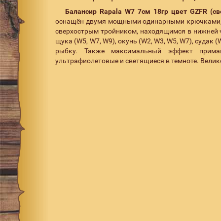
Балансир Rapala W7 7см 18гр цвет GZFR (св
оснащён двумя мощными одинарными крючками, к
сверхострым тройником, находящимся в нижней 
щука (W5, W7, W9), окунь (W2, W3, W5, W7), судак
рыбку. Также максимальный эффект приман
ультрафиолетовые и светящиеся в темноте. Вели