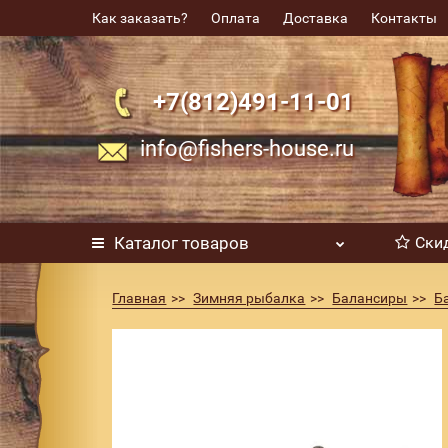
Как заказать?
Оплата
Доставка
Контакты
+7(812)491-11-01
info@fishers-house.ru
Каталог
товаров
Ски
Главная
Зимняя рыбалка
Балансиры
Б
Балансир Rapala W7 7см 18гр цвет GZFR (