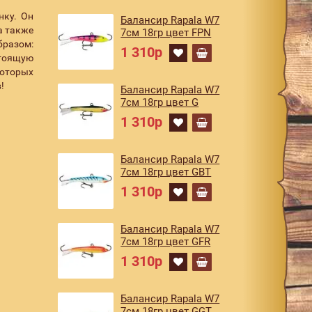
нку. Он
Балансир Rapala W7
а также
7см 18гр цвет FPN
бразом:
1 310р
стоящую
оторых
!
Балансир Rapala W7
7см 18гр цвет G
1 310р
Балансир Rapala W7
7см 18гр цвет GBT
1 310р
Балансир Rapala W7
7см 18гр цвет GFR
1 310р
Балансир Rapala W7
7см 18гр цвет GGT