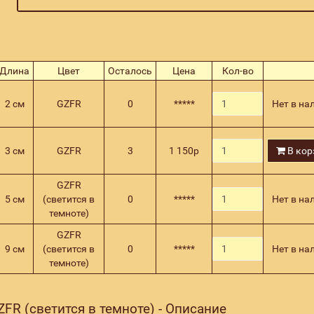
Длина
Цвет
Осталось
Цена
Кол-во
2 см
GZFR
0
*****
Нет в на
3 см
GZFR
3
1 150
р
В кор
GZFR
5 см
(светится в
0
*****
Нет в на
темноте)
GZFR
9 см
(светится в
0
*****
Нет в на
темноте)
FR (светится в темноте) - Описание