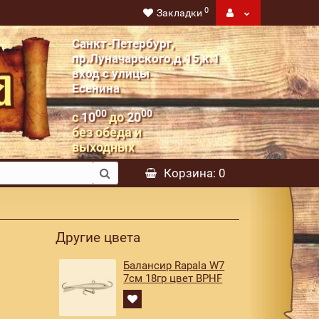
0
Закладки
Санкт-Петербург,
пр.Луначарского,д.15,к.1
вход с улицы
Есенина
00
00
с
10
до
20
без обеда и
выходных
Корзина
: 0
Другие цвета
Балансир Rapala W7
7см 18гр цвет BPHF