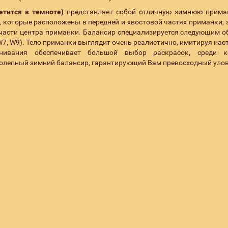
етится в темноте)
представляет собой отличную зимнюю прима
оторые расположены в передней и хвостовой частях приманки, 
части центра приманки. Балансир специализируется следующим о
 (W7, W9). Тело приманки выглядит очень реалистично, имитируя на
ивания обеспечивает большой выбор раскрасок, среди к
колепный зимний балансир, гарантирующий Вам превосходный улов