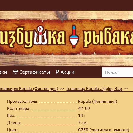
дки
Сертификаты
Акции
алансиры Rapala (Финляндия)
Балансир Rapala Jigging Rap
светится в темноте)
Производитель:
Rapala (Финляндия)
Код товара:
42109
Вес:
18 г
Длина:
7 см
Цвет:
GZFR (светится в темноте)