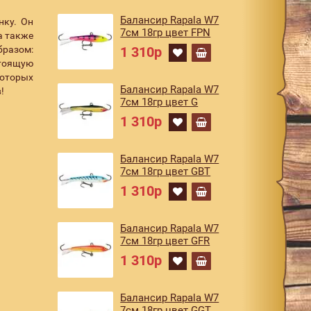
Балансир Rapala W7
нку. Он
7см 18гр цвет FPN
а также
бразом:
1 310р
стоящую
оторых
Балансир Rapala W7
!
7см 18гр цвет G
1 310р
Балансир Rapala W7
7см 18гр цвет GBT
1 310р
Балансир Rapala W7
7см 18гр цвет GFR
1 310р
Балансир Rapala W7
7см 18гр цвет GGT