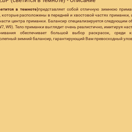
BP (светится в темноте) - Описание
етится в темноте)
представляет собой отличную зимнюю прима
оторые расположены в передней и хвостовой частях приманки, 
части центра приманки. Балансир специализируется следующим о
 (W7, W9). Тело приманки выглядит очень реалистично, имитируя на
ивания обеспечивает большой выбор раскрасок, среди к
колепный зимний балансир, гарантирующий Вам превосходный улов