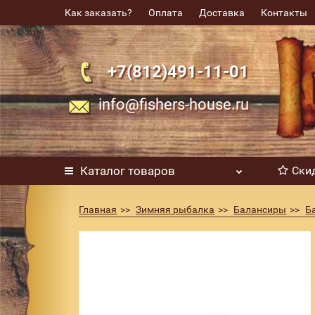
Как заказать?
Оплата
Доставка
Контакты
+7(812)491-11-01
info@fishers-house.ru
Каталог
товаров
Ски
Главная
Зимняя рыбалка
Балансиры
Б
Балансир Rapala W7 7см 18гр цвет GZBP (