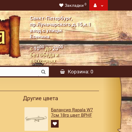
0
Закладки
Санкт-Петербург,
пр.Луначарского,д.15,к.1
вход с улицы
Есенина
00
00
с
10
до
20
без обеда и
выходных
Корзина
: 0
Другие цвета
Балансир Rapala W7
7см 18гр цвет BPHF