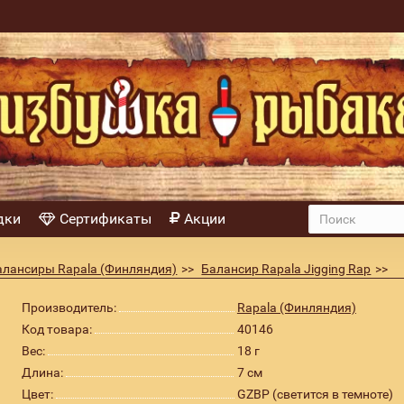
дки
Сертификаты
Акции
алансиры Rapala (Финляндия)
Балансир Rapala Jigging Rap
светится в темноте)
Производитель:
Rapala (Финляндия)
Код товара:
40146
Вес:
18 г
Длина:
7 см
Цвет:
GZBP (светится в темноте)