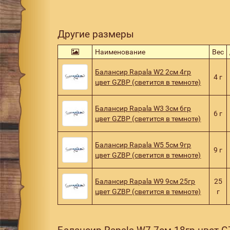
Другие размеры
Наименование
Вес
Балансир Rapala W2 2см 4гр
4 г
цвет GZBP (светится в темноте)
Балансир Rapala W3 3см 6гр
6 г
цвет GZBP (светится в темноте)
Балансир Rapala W5 5см 9гр
9 г
цвет GZBP (светится в темноте)
Балансир Rapala W9 9см 25гр
25
цвет GZBP (светится в темноте)
г