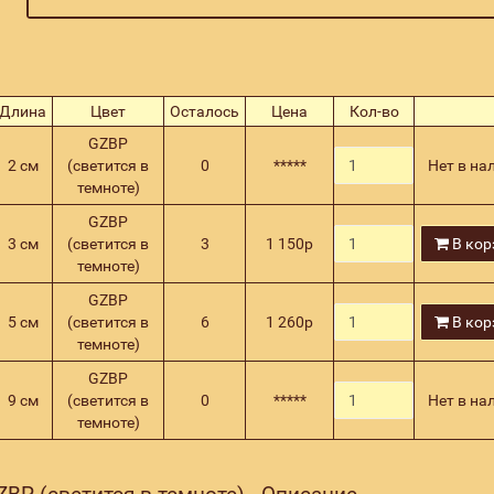
Длина
Цвет
Осталось
Цена
Кол-во
GZBP
2 см
(светится в
0
*****
Нет в на
темноте)
GZBP
3 см
(светится в
3
1 150
р
В кор
темноте)
GZBP
5 см
(светится в
6
1 260
р
В кор
темноте)
GZBP
9 см
(светится в
0
*****
Нет в на
темноте)