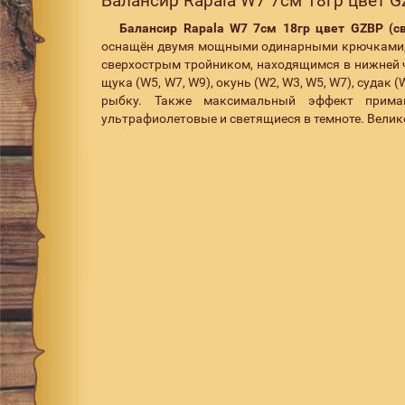
Балансир Rapala W7 7см 18гр цвет GZ
Балансир Rapala W7 7см 18гр цвет GZBP (св
оснащён двумя мощными одинарными крючками, к
сверхострым тройником, находящимся в нижней 
щука (W5, W7, W9), окунь (W2, W3, W5, W7), судак
рыбку. Также максимальный эффект приман
ультрафиолетовые и светящиеся в темноте. Вели