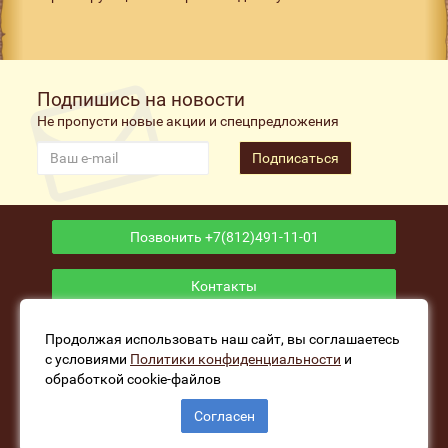
Подпишись на новости
Не пропусти новые акции и спецпредложения
Подписаться
Позвонить +7(812)491-11-01
Контакты
Приложение
Продолжая использовать наш сайт, вы соглашаетесь
с условиями
Политики конфиденциальности
и
обработкой cookie-файлов
www.fishers-house.ru - Рыболовный магазин Избушка
Согласен
Рыбака © 2026