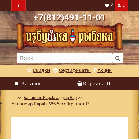
0
+7(812)491-11-01
Скидки
Сертификаты
Акции
Каталог
Корзина
: 0
...
Балансир Rapala Jigging Rap
Балансир Rapala W5 5см 9гр цвет P