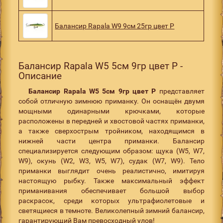
Балансир Rapala W9 9см 25гр цвет P
Балансир Rapala W5 5см 9гр цвет P -
Описание
Балансир Rapala W5 5см 9гр цвет P
представляет
собой отличную зимнюю приманку. Он оснащён двумя
мощными одинарными крючками, которые
расположены в передней и хвостовой частях приманки,
а также сверхострым тройником, находящимся в
нижней части центра приманки. Балансир
специализируется следующим образом: щука (W5, W7,
W9), окунь (W2, W3, W5, W7), судак (W7, W9). Тело
приманки выглядит очень реалистично, имитируя
настоящую рыбку. Также максимальный эффект
приманивания обеспечивает большой выбор
раскрасок, среди которых ультрафиолетовые и
светящиеся в темноте. Великолепный зимний балансир,
гарантирующий Вам превосходный улов!