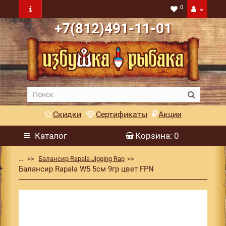
0
+7(812)491-11-01
Скидки
Сертификаты
Акции
Каталог
Корзина
: 0
...
Балансир Rapala Jigging Rap
Балансир Rapala W5 5см 9гр цвет FPN