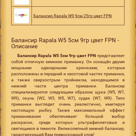
Балансир Rapala W9 9см 25гр цвет FPN
Балансир Rapala W5 5см 9гр цвет FPN -
Описание
Балансир Rapala W5 5см 9гр цвет FPN
представляет
собой отличную зимнюю приманку. Он оснащён двумя
мощными одинарными крючками, которые
расположены в передней и хвостовой частях приманки,
а также сверхострым тройником, находящимся в
нижней части центра приманки. Балансир
специализируется следующим образом: щука (W5, W7,
W9), окунь (W2, W3, W5, W7), судак (W7, W9). Тело
приманки выглядит очень реалистично, имитируя
настоящую рыбку. Также максимальный эффект
приманивания обеспечивает большой выбор
раскрасок, среди которых ультрафиолетовые и
светящиеся в темноте. Великолепный зимний балансир,
гарантирующий Вам превосходный улов!