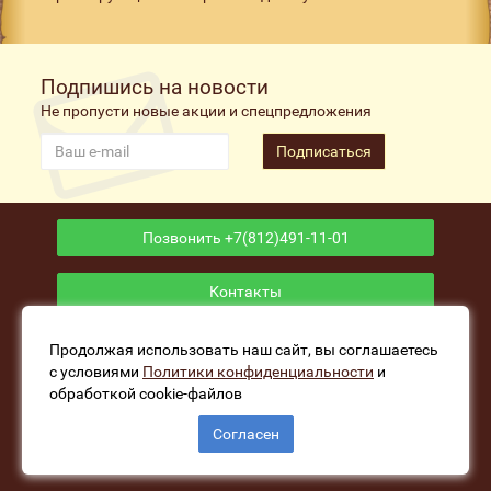
Подпишись на новости
Не пропусти новые акции и спецпредложения
Подписаться
Позвонить +7(812)491-11-01
Контакты
Приложение
Продолжая использовать наш сайт, вы соглашаетесь
с условиями
Политики конфиденциальности
и
обработкой cookie-файлов
www.fishers-house.ru - Рыболовный магазин Избушка
Согласен
Рыбака © 2026