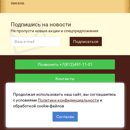
заказа.
Подпишись на новости
Не пропусти новые акции и спецпредложения
Подписаться
Позвонить +7(812)491-11-01
Контакты
Приложение
Продолжая использовать наш сайт, вы соглашаетесь
с условиями
Политики конфиденциальности
и
обработкой cookie-файлов
www.fishers-house.ru - Рыболовный магазин Избушка
Согласен
Рыбака © 2026