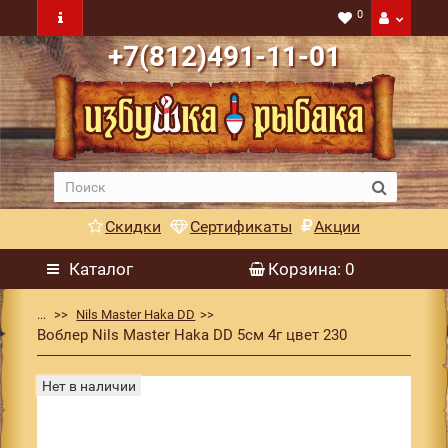
0
+7(812)491-11-01
Скидки
Сертификаты
Акции
Каталог
Корзина
: 0
...
Nils Master Haka DD
Воблер Nils Master Haka DD 5см 4г цвет 230
Нет в наличии