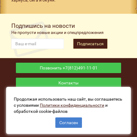
Подпишись на новости
Не пропусти новые акции и спецпредложения
Подписаться
Позвонить +7(812)491-11-01
Контакты
Приложение
Продолжая использовать наш сайт, вы соглашаетесь
с условиями
Политики конфиденциальности
и
обработкой cookie-файлов
www.fishers-house.ru - Рыболовный магазин Избушка
Согласен
Рыбака © 2026