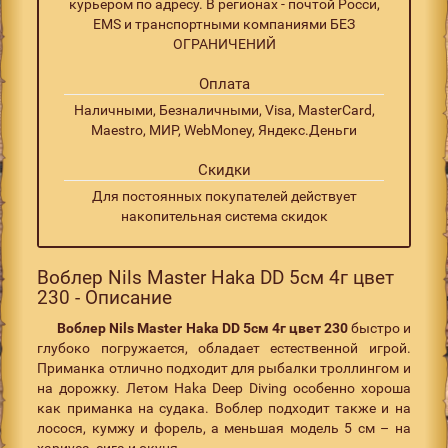
курьером по адресу. В регионах - почтой Росси,
EMS и транспортными компаниями БЕЗ
ОГРАНИЧЕНИЙ
Оплата
Наличными, Безналичными, Visa, MasterCard,
Maestro, МИР, WebMoney, Яндекс.Деньги
Скидки
Для постоянных покупателей действует
накопительная система скидок
Воблер Nils Master Haka DD 5см 4г цвет
230 - Описание
Воблер
Nils
Master
Haka
DD
5см 4г цвет 230
быстро и
глубоко погружается, обладает естественной игрой.
Приманка отлично подходит для рыбалки троллингом и
на дорожку. Летом Haka Deep Diving особенно хороша
как приманка на судака. Воблер подходит также и на
лосося, кумжу и форель, а меньшая модель 5 см – на
хариуса, сига и окуня.