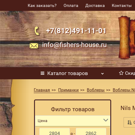
Как заказать?
Оплата
Доставка
Контакты
+7(812)491-11-01
info@fishers-house.ru
Каталог
товаров
Ски
Главная
Приманки
Воблеры
Воблеры Ni
Nils 
Фильтр товаров
Цена
С
р -