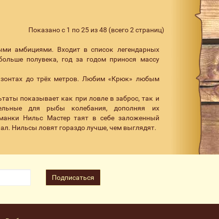
Показано с 1 по 25 из 48 (всего 2 страниц)
ыми амбициями. Входит в список легендарных
ольше полувека, год за годом принося массу
ризонтах до трёх метров. Любим «Крюк» любым
таты показывает как при ловле в заброс, так и
тельные для рыбы колебания, дополняя их
иманки Нильс Мастер таят в себе заложенный
л. Нильсы ловят гораздо лучше, чем выглядят.
Подписаться