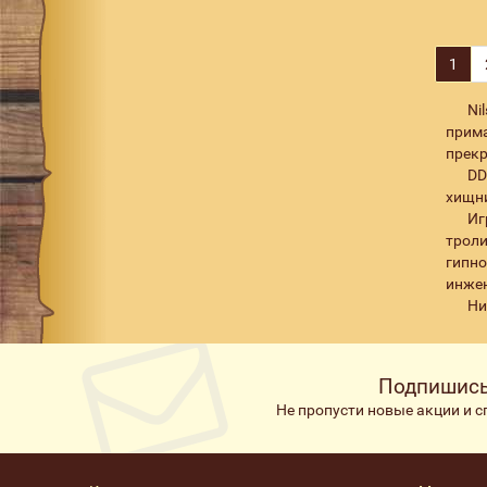
225
2
226
1
1
229
1
Ni
230
1
прим
прекр
274
2
DD
430
1
хищни
Иг
трол
гипн
инжен
Ни
Подпишись
Не пропусти новые акции и 