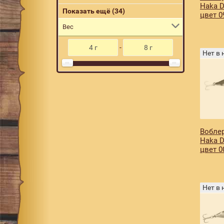
Haka D
017
2
Показать ещё (34)
цвет 0
024
1
Вес
027
1
-
Нет в
030
1
031
1
032
1
036
1
040
1
Воблер
041
1
Haka D
цвет 0
043
2
046
1
053
1
Нет в
056
1
067
2