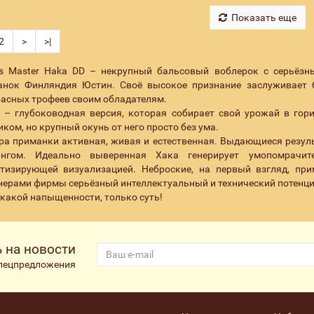
Показать еще
2
>
>|
ls Master Haka DD – некрупный бальсовый воблерок с серьёзн
анок Финляндия Юстин. Своё высокое признание заслуживает б
асных трофеев своим обладателям.
 – глубоководная версия, которая собирает свой урожай в го
ком, но крупный окунь от него просто без ума.
ра приманки активная, живая и естественная. Выдающиеся резуль
ингом. Идеально выверенная Хака генерирует умопомрачи
отизирующей визуализацией. Неброские, на первый взгляд, пр
ерами фирмы серьёзный интеллектуальный и технический потенциа
какой напыщенности, только суть!
 на новости
спецпредложения