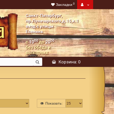
0
Закладки
Санкт-Петербург,
пр.Луначарского,д.15,к.1
вход с улицы
Есенина
00
00
с
10
до
20
без обеда и
выходных
Корзина
: 0
Показать: