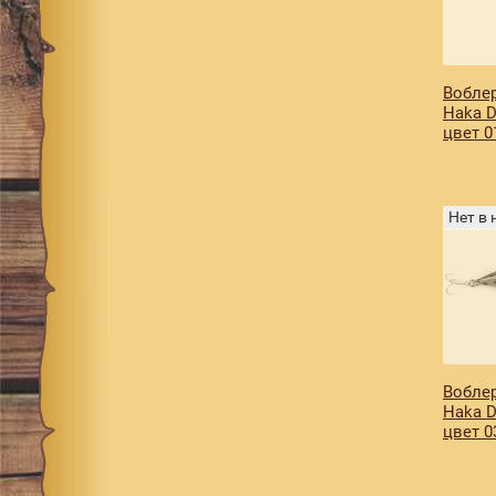
070
2
078
2
090
1
Воблер
Haka D
094
2
цвет 0
097
1
098
1
Нет в
099
1
101
2
104
1
117
1
137
1
Воблер
152
1
Haka D
цвет 0
155
1
189
1