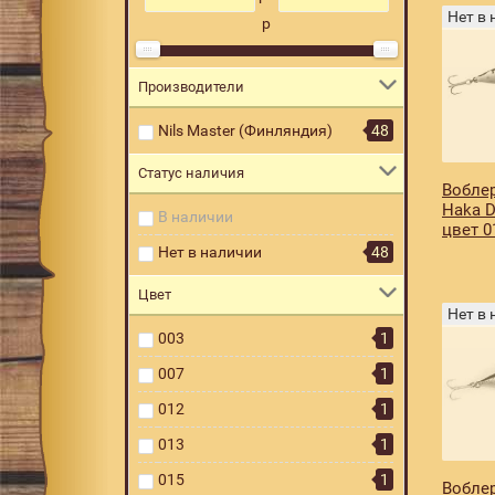
Нет в
р
Производители
Nils Master (Финляндия)
48
Статус наличия
Воблер
Haka D
В наличии
цвет 0
Нет в наличии
48
Цвет
Нет в
003
1
007
1
012
1
013
1
015
1
Воблер