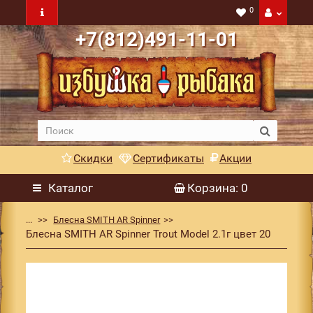
0
+7(812)491-11-01
Скидки
Сертификаты
Акции
Каталог
Корзина
: 0
...
Блесна SMITH AR Spinner
Блесна SMITH AR Spinner Trout Model 2.1г цвет 20