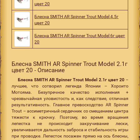
цвет 20
Блесна SMITH AR Spinner Trout Model 4.5г
цвет 20
Блесна SMITH AR Spinner Trout Model 6г цвет
20
Блесна SMITH AR Spinner Trout Model 2.1г
цвет 20 - Описание
Блесна
SMITH
AR
Spinner
Trout
Model
2.1г цвет 20
–
лучшее, что сотворил легенда Японии – Хороито
Мотояма. Безупречное качество исполнения +
чрезвычайная уловистость и, как следствие, отличная
результативность. Главное превосходство AR Spinner
Trout – ассиметричный сердечник со смещением центра
тяжести к крючку. Поэтому, во время вращения
лепестка не происходит закручивание лески,
увеличивается дальность заброса и стабильность игры
при проводке. Лепесток посажен прямо на ось блесны,