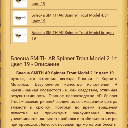
цвет 19
Блесна SMITH AR Spinner Trout Model 4.5г
цвет 19
Блесна SMITH AR Spinner Trout Model 6г цвет
19
Блесна SMITH AR Spinner Trout Model 2.1г
цвет 19 - Описание
Блесна
SMITH
AR
Spinner
Trout
Model
2.1г цвет 19
–
лучшее, что сотворил легенда Японии – Хороито
Мотояма. Безупречное качество исполнения +
чрезвычайная уловистость и, как следствие, отличная
результативность. Главное превосходство AR Spinner
Trout – ассиметричный сердечник со смещением центра
тяжести к крючку. Поэтому, во время вращения
лепестка не происходит закручивание лески,
увеличивается дальность заброса и стабильность игры
при проводке. Лепесток посажен прямо на ось блесны,