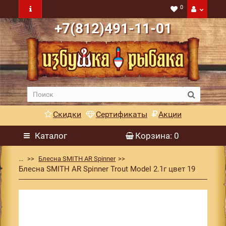
0
+7(812)491-11-01
Скидки
Сертификаты
Акции
Каталог
Корзина
: 0
...
Блесна SMITH AR Spinner
Блесна SMITH AR Spinner Trout Model 2.1г цвет 19