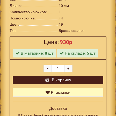
Длина:
10 мм
Количество крючков:
1
Номер крючка:
14
Цвет:
19
Тип:
Вращающаяся
Цена:
930р
В магазине:
8
шт
На складе:
5
шт
-
+
В корзину
В закладки
Доставка
В Санкт-Петербурге - самовывоз из магазина и