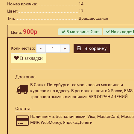
Номер крючка:
14
Цвет:
17
Тип:
Вращающаяся
900р
В магазине:
2
шт
На складе:
Цена:
-
В корзину
Количество:
+
В закладки
Доставка
В Санкт-Петербурге - самовывоз из магазина и
курьером по адресу. В регионах - почтой Росси, EMS 
транспортными компаниями БЕЗ ОГРАНИЧЕНИЙ
Оплата
Наличными, Безналичными, Visa, MasterCard, Maestr
МИР, WebMoney, Яндекс.Деньги