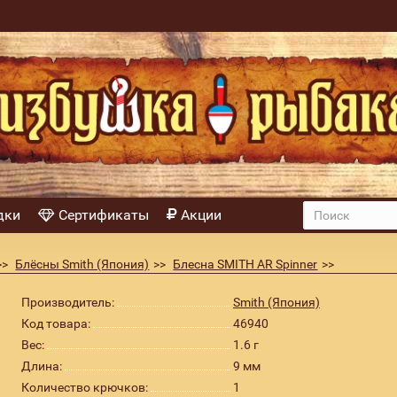
дки
Сертификаты
Акции
Блёсны Smith (Япония)
Блесна SMITH AR Spinner
 цвет 17
Производитель:
Smith (Япония)
Код товара:
46940
Вес:
1.6 г
Длина:
9 мм
Количество крючков:
1