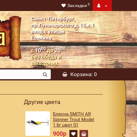
0
Закладки
Санкт-Петербург,
пр.Луначарского,д.15,к.1
вход с улицы
Есенина
00
00
с
10
до
20
без обеда и
выходных
Корзина
: 0
Другие цвета
Блесна SMITH AR
Spinner Trout Model
1.6г цвет 01
900р