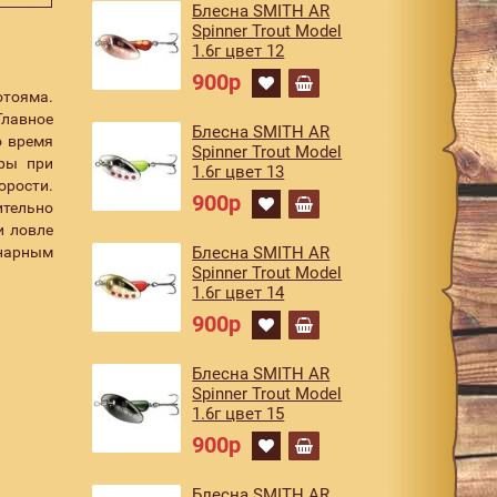
Блесна SMITH AR
Spinner Trout Model
1.6г цвет 12
900р
отояма.
Главное
Блесна SMITH AR
о время
Spinner Trout Model
гры при
1.6г цвет 13
орости.
900р
ительно
и ловле
инарным
Блесна SMITH AR
Spinner Trout Model
1.6г цвет 14
900р
Блесна SMITH AR
Spinner Trout Model
1.6г цвет 15
900р
Блесна SMITH AR