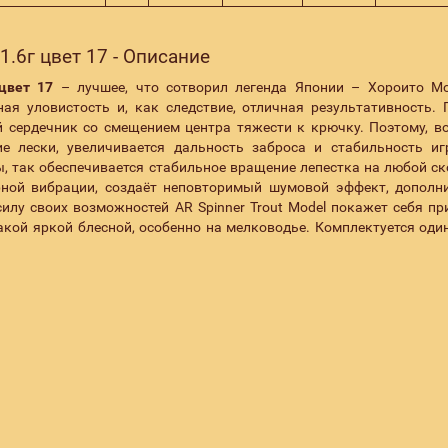
1.6г цвет 17 - Описание
цвет 17
– лучшее, что сотворил легенда Японии – Хороито М
ая уловистость и, как следствие, отличная результативность. 
й сердечник со смещением центра тяжести к крючку. Поэтому, в
е лески, увеличивается дальность заброса и стабильность и
ы, так обеспечивается стабильное вращение лепестка на любой ск
ерной вибрации, создаёт неповторимый шумовой эффект, дополн
илу своих возможностей AR Spinner Trout Model покажет себя пр
 такой яркой блесной, особенно на мелководье. Комплектуется од