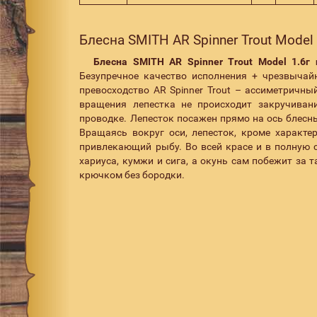
Блесна SMITH AR Spinner Trout Model 
Блесна SMITH AR Spinner Trout Model 1.6г 
Безупречное качество исполнения + чрезвычайн
превосходство AR Spinner Trout – ассиметричны
вращения лепестка не происходит закручивани
проводке. Лепесток посажен прямо на ось блесн
Вращаясь вокруг оси, лепесток, кроме характ
привлекающий рыбу. Во всей красе и в полную с
хариуса, кумжи и сига, а окунь сам побежит за
крючком без бородки.