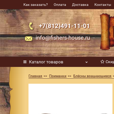
Как заказать?
Оплата
Доставка
Контакты
+7(812)491-11-01
info@fishers-house.ru
Каталог
товаров
Ски
Главная
Приманки
Блёсны вращающиеся
Блесна SMITH AR Spinner Trout Model 1.6г