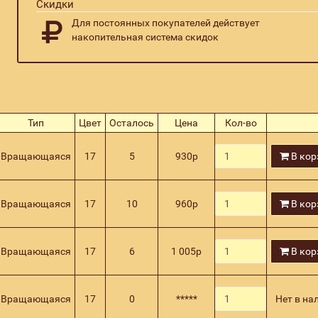
Скидки
Для постоянных покупателей действует
накопительная система скидок
Тип
Цвет
Осталось
Цена
Кол-во
Вращающаяся
17
5
930
р
В кор
Вращающаяся
17
10
960
р
В кор
Вращающаяся
17
6
1 005
р
В кор
Вращающаяся
17
0
*****
Нет в на