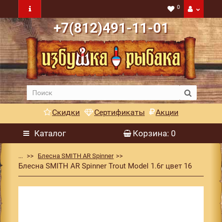
0
+7(812)491-11-01
Скидки
Сертификаты
Акции
Каталог
Корзина
: 0
...
Блесна SMITH AR Spinner
Блесна SMITH AR Spinner Trout Model 1.6г цвет 16