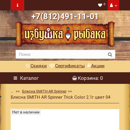
0
+7(812)491-11-01
Скидки
Сертификаты
Акции
Каталог
Корзина
: 0
...
Блесна SMITH AR Spinner
Блесна SMITH AR Spinner Trick Color 2.1г цвет 04
Нет в наличии