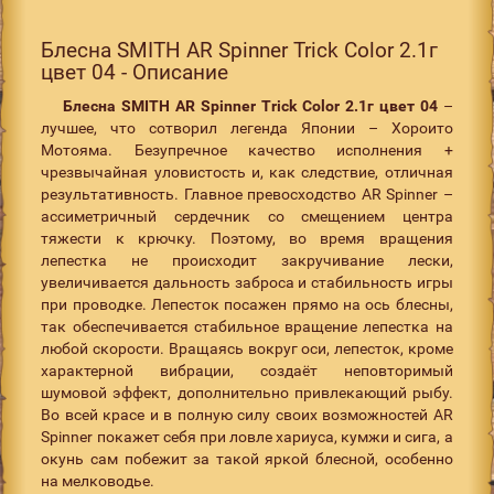
Блесна SMITH AR Spinner Trick Color 2.1г
цвет 04 - Описание
Блесна SMITH AR Spinner Trick Color 2.1г цвет 04
–
лучшее, что сотворил легенда Японии – Хороито
Мотояма. Безупречное качество исполнения +
чрезвычайная уловистость и, как следствие, отличная
результативность. Главное превосходство AR Spinner –
ассиметричный сердечник со смещением центра
тяжести к крючку. Поэтому, во время вращения
лепестка не происходит закручивание лески,
увеличивается дальность заброса и стабильность игры
при проводке. Лепесток посажен прямо на ось блесны,
так обеспечивается стабильное вращение лепестка на
любой скорости. Вращаясь вокруг оси, лепесток, кроме
характерной вибрации, создаёт неповторимый
шумовой эффект, дополнительно привлекающий рыбу.
Во всей красе и в полную силу своих возможностей AR
Spinner покажет себя при ловле хариуса, кумжи и сига, а
окунь сам побежит за такой яркой блесной, особенно
на мелководье.