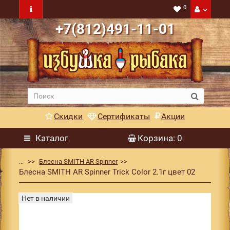
0
+7(812)491-11-01
Скидки
Сертификаты
Акции
Каталог
Корзина
: 0
...
Блесна SMITH AR Spinner
Блесна SMITH AR Spinner Trick Color 2.1г цвет 02
Нет в наличии