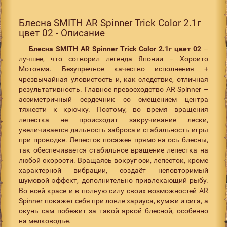
Блесна SMITH AR Spinner Trick Color 2.1г
цвет 02 - Описание
Блесна SMITH AR Spinner Trick Color 2.1г цвет 02
–
лучшее, что сотворил легенда Японии – Хороито
Мотояма. Безупречное качество исполнения +
чрезвычайная уловистость и, как следствие, отличная
результативность. Главное превосходство AR Spinner –
ассиметричный сердечник со смещением центра
тяжести к крючку. Поэтому, во время вращения
лепестка не происходит закручивание лески,
увеличивается дальность заброса и стабильность игры
при проводке. Лепесток посажен прямо на ось блесны,
так обеспечивается стабильное вращение лепестка на
любой скорости. Вращаясь вокруг оси, лепесток, кроме
характерной вибрации, создаёт неповторимый
шумовой эффект, дополнительно привлекающий рыбу.
Во всей красе и в полную силу своих возможностей AR
Spinner покажет себя при ловле хариуса, кумжи и сига, а
окунь сам побежит за такой яркой блесной, особенно
на мелководье.