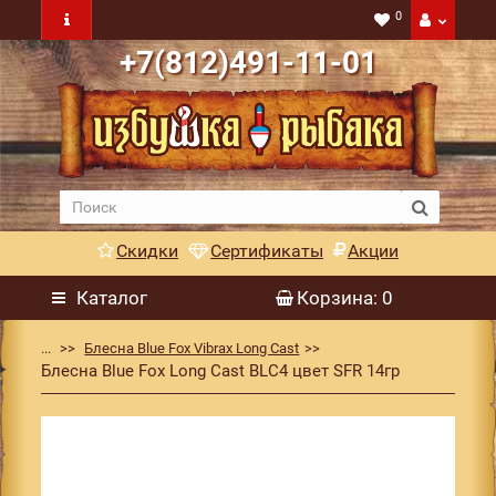
0
+7(812)491-11-01
Скидки
Сертификаты
Акции
Каталог
Корзина
: 0
...
Блесна Blue Fox Vibrax Long Cast
Блесна Blue Fox Long Cast BLC4 цвет SFR 14гр