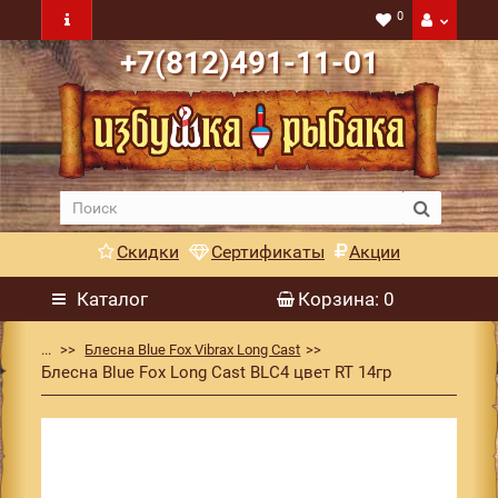
0
+7(812)491-11-01
Скидки
Сертификаты
Акции
Каталог
Корзина
: 0
...
Блесна Blue Fox Vibrax Long Cast
Блесна Blue Fox Long Cast BLC4 цвет RT 14гр