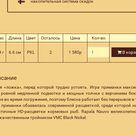
накопительная система скидок
ес
Длина
Цвет
Осталось
Цена
Кол-во
9 г
6.6 см
PKL
2
1 580
р
В корз
исание
я «ложка», перед которой трудно устоять. Игра приманки макс
 ровной медленной подмотки и мощные толчки с верчением бо
 во время погружения, поэтому блесна работает без перерывов в 
 приманки обзавелась современной расцветкой, среди которой н
истичные HD-расцветки кормовых рыб. Rapala Nauvo великолепн
а качественным тройником
VMC Black Nickel.