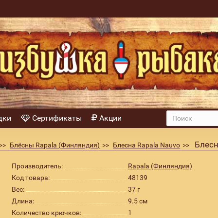
дки
Сертификаты
Акции
Блесн
Блёсны Rapala (Финляндия)
Блесна Rapala Nauvo
Производитель:
Rapala (Финляндия)
Код товара:
48139
Вес:
37 г
Длина:
9.5 см
Количество крючков:
1