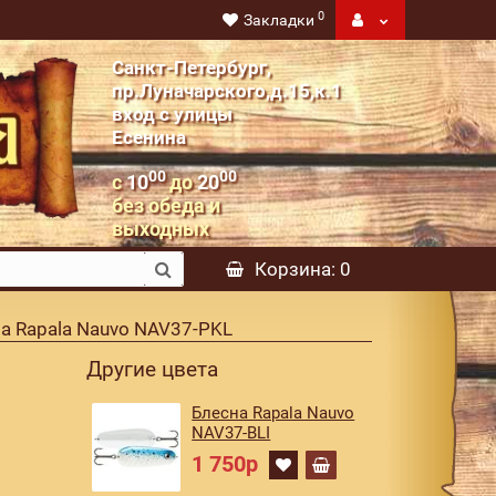
0
Закладки
Санкт-Петербург,
пр.Луначарского,д.15,к.1
вход с улицы
Есенина
00
00
с
10
до
20
без обеда и
выходных
Корзина
: 0
а Rapala Nauvo NAV37-PKL
Другие цвета
Блесна Rapala Nauvo
NAV37-BLI
1 750р