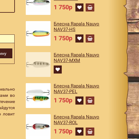
1 750р
Блесна Rapala Nauvo
NAV37-HS
1 750р
ину
Блесна Rapala Nauvo
NAV37-MXM
Блесна Rapala Nauvo
имально
NAV37-PEL
ками во
1 750р
течение
айдутся
о ловит
Блесна Rapala Nauvo
NAV37-ROL
1 750р