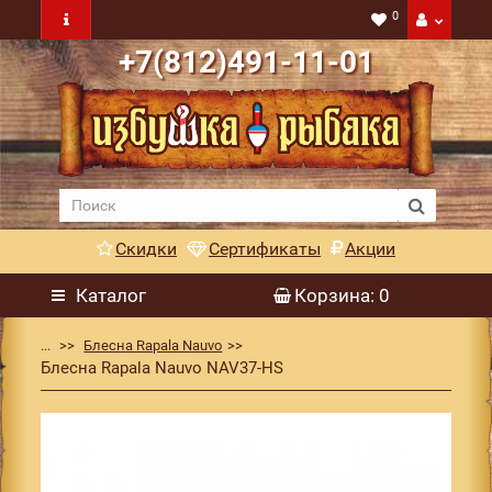
0
+7(812)491-11-01
Скидки
Сертификаты
Акции
Каталог
Корзина
: 0
...
Блесна Rapala Nauvo
Блесна Rapala Nauvo NAV37-HS