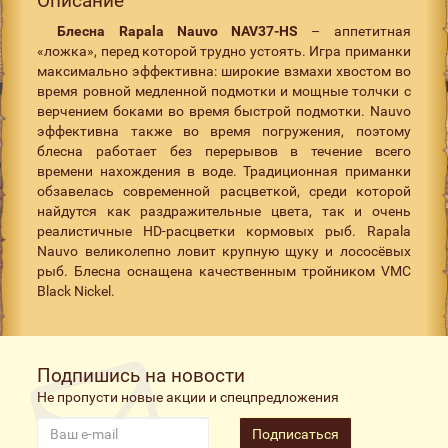
Описание
Блесна Rapala Nauvo NAV37-HS
– аппетитная
«ложка», перед которой трудно устоять. Игра приманки
максимально эффективна: широкие взмахи хвостом во
время ровной медленной подмотки и мощные толчки с
верчением боками во время быстрой подмотки. Nauvo
эффективна также во время погружения, поэтому
блесна работает без перерывов в течение всего
времени нахождения в воде. Традиционная приманки
обзавелась современной расцветкой, среди которой
найдутся как раздражительные цвета, так и очень
реалистичные HD-расцветки кормовых рыб. Rapala
Nauvo великолепно ловит крупную щуку и лососёвых
рыб. Блесна оснащена качественным тройником
VMC
Black Nickel.
Подпишись на новости
Не пропусти новые акции и спецпредложения
Подписаться