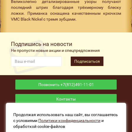
Великолепно детализированные узоры получают
последний штрих благодаря трёхмерному блеску
ложки. Приманка оснащена качественным крючком
VMC Black Nickel с тремя зубцами.
Подпишись на новости
Не пропусти новые акции и спецпредложения
Подписаться
Позвонить +7(812)491-11-01
Контакты
Приложение
Продолжая использовать наш сайт, вы соглашаетесь
с условиями
Политики конфиденциальности
и
обработкой cookie-файлов