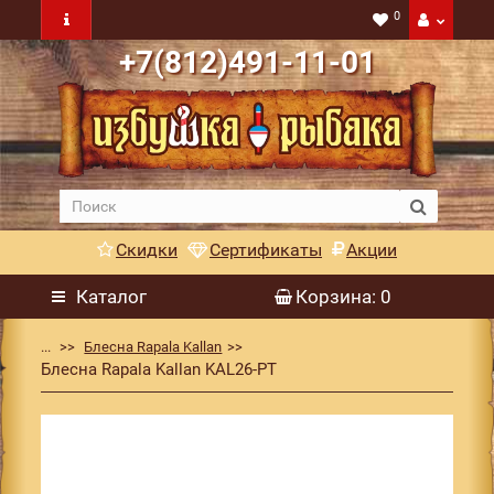
0
+7(812)491-11-01
Скидки
Сертификаты
Акции
Каталог
Корзина
: 0
...
Блесна Rapala Kallan
Блесна Rapala Kallan KAL26-PT