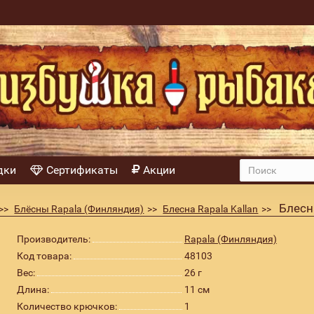
дки
Сертификаты
Акции
Блесн
Блёсны Rapala (Финляндия)
Блесна Rapala Kallan
Производитель:
Rapala (Финляндия)
Код товара:
48103
Вес:
26 г
Длина:
11 см
Количество крючков:
1