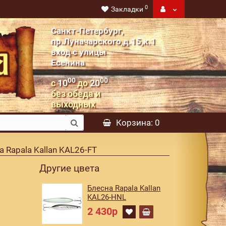
0
Закладки
Санкт-Петербург,
пр.Луначарского,д.15,к.1
вход с улицы
Есенина
00
00
с
10
до
20
без обеда и
выходных
Корзина
: 0
а Rapala Kallan KAL26-FT
Другие цвета
Блесна Rapala Kallan
KAL26-HNL
2 430р