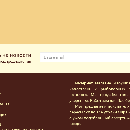
 на новости
спецпредложения
Интернет магазин Избушк
качественных рыболовных 
а
каталога. Мы продаём толь
уверенны. Работаем для Вас без
зать?
Мы предлагаем покупателя
пересылку во все уголки мира
ция
с умом подобранный ассортим
ы
везде.
 конфиденциальности