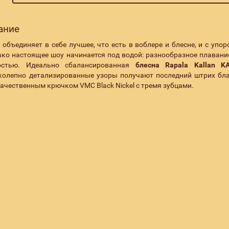
сание
объединяет в себе лучшее, что есть в воблере и блесне, и с упор
ако настоящее шоу начинается под водой: разнообразное плавание
остью. Идеально сбалансированная
блесна Rapala Kallan K
иколепно детализированные узоры получают последний штрих бл
 качественным крючком
VMC Black Nickel с тремя зубцами.